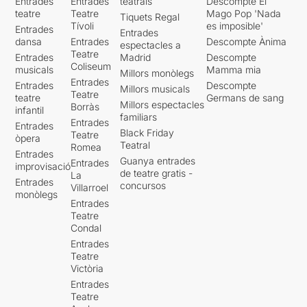
Entrades
Entrades
teatrals
Descompte El
teatre
Teatre
Mago Pop 'Nada
Tiquets Regal
Tívoli
es imposible'
Entrades
Entrades
dansa
Entrades
Descompte Ànima
espectacles a
Teatre
Entrades
Madrid
Descompte
Coliseum
musicals
Mamma mia
Millors monòlegs
Entrades
Entrades
Descompte
Millors musicals
Teatre
teatre
Germans de sang
Millors espectacles
Borràs
infantil
familiars
Entrades
Entrades
Black Friday
Teatre
òpera
Teatral
Romea
Entrades
Guanya entrades
Entrades
improvisació
de teatre gratis -
La
Entrades
concursos
Villarroel
monòlegs
Entrades
Teatre
Condal
Entrades
Teatre
Victòria
Entrades
Teatre