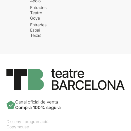
Apolo
Entrades
Teatre
Goya
Entrades
Espai
Texas
Canal oficial de venta
Compra 100% segura
Disseny i programació:
Copymouse