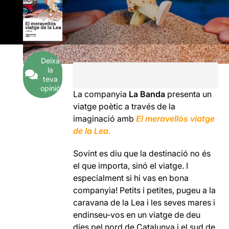
Deixa
la
teva
opinió
La companyia
La Banda
presenta un
viatge poètic a través de la
imaginació amb
El meravellós viatge
de la Lea.
Sovint es diu que la destinació no és
el que importa, sinó el viatge. I
especialment si hi vas en bona
companyia! Petits i petites, pugeu a la
caravana de la Lea i les seves mares i
endinseu-vos en un viatge de deu
dies pel nord de Catalunya i el sud de