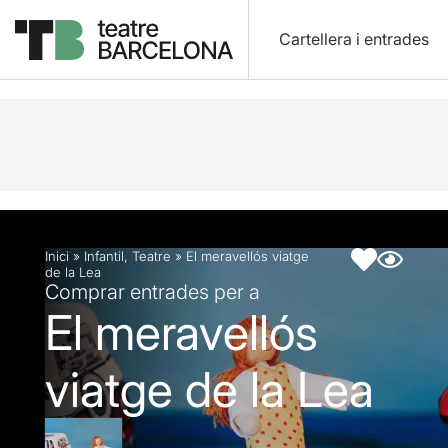
Cartellera i entrades
Descripció
Fitxa artística
Inici
»
Infantil
,
Teatre
»
El meravellós viatge
de la Lea
Comprar entrades per a
El meravellós
viatge de la Lea