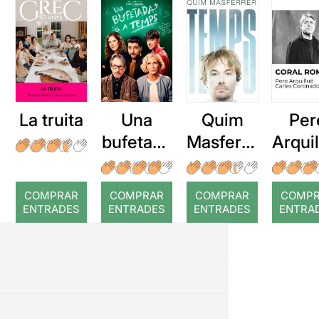
La truita
Una
Quim
Per
bufetada
Masferre
Arqui
a temps
r: Temps
: Cor
romp
COMPRAR
COMPRAR
COMPRAR
COMP
ENTRADES
ENTRADES
ENTRADES
ENTRA