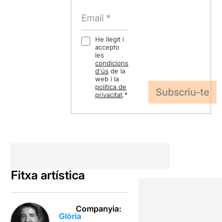
He llegit i
accepto
les
condicions
d'ús
de la
web i la
política de
privacitat
.
*
Fitxa artística
Companyia:
Glòria