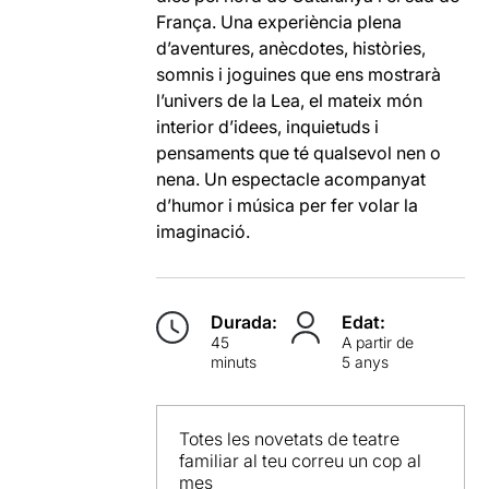
França. Una experiència
plena
d
’
aventures, anècdotes, històries,
somnis i joguines que ens mostrarà
l
’
univers de la Lea
,
el mateix món
interior d
’
idees, inquietuds i
pensaments que té qualsevol nen o
nena. Un espectacle acompanyat
d
’
humor i música per fer volar la
imaginació.
Durada:
Edat:
45
A partir de
minuts
5 anys
Totes les novetats de teatre
familiar al teu correu un cop al
mes