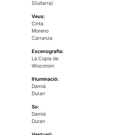
(Guitarra)
Veus:
Cinta
Moreno
Carranza
Escenografia:
La Copla de
Wisconsin
Il·luminació:
Damià
Duran
So:
Damià
Duran
Vestuari: