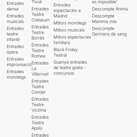
Tívoli
es imposible'
Entrades
Entrades
dansa
Entrades
Descompte Ànima
espectacles a
Teatre
Entrades
Madrid
Descompte
Coliseum
musicals
Mamma mia
Millors monòlegs
Entrades
Entrades
Descompte
Millors musicals
Teatre
teatre
Germans de sang
Millors espectacles
Borràs
infantil
familiars
Entrades
Entrades
Black Friday
Teatre
òpera
Teatral
Romea
Entrades
Guanya entrades
Entrades
improvisació
de teatre gratis -
La
Entrades
concursos
Villarroel
monòlegs
Entrades
Teatre
Condal
Entrades
Teatre
Victòria
Entrades
Teatre
Apolo
Entrades