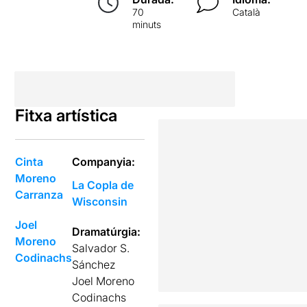
70
Català
minuts
Fitxa artística
Cinta
Companyia:
Moreno
La Copla de
Carranza
Wisconsin
Joel
Dramatúrgia:
Moreno
Salvador S.
Codinachs
Sánchez
Joel Moreno
Codinachs