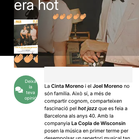
era hot
Deixa
La
Cinta Moreno
i el
Joel Moreno
no
la
teva
són família. Això sí, a més de
opinió
compartir cognom, comparteixen
fascinació pel
hot jazz
que es feia a
Barcelona als anys 40. Amb la
companyia
La Copla de Wisconsin
posen la música en primer terme per
desempolsar un repertori musical tan