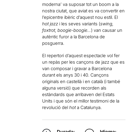
moderna’ va suposar tot un boom a la
nostra ciutat, que aviat es va convertir en
l’epicentre ibèric d’aquest nou estil. El
hot jazz
i les seves variants (
swing,
foxtrot, boogie-boogie…
) van causar un
autèntic furor a la Barcelona de
posguerra.
El repertori d’aquest espectacle vol fer
un repàs per les cançons de jazz que es
van composar i gravar a Barcelona
durant els anys 30 i 40. Cançons
originals en castellà i en català (i també
alguna versió) que recorden als
estàndards que arribaven del Estats
Units i que són el millor testimoni de la
revolució del
hot
a Catalunya.
Durada:
Idioma: