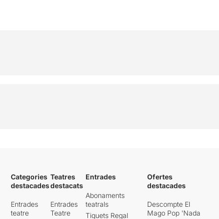
Categories
Teatres
Entrades
Ofertes
destacades
destacats
destacades
Abonaments
Entrades
Entrades
teatrals
Descompte El
teatre
Teatre
Mago Pop 'Nada
Tiquets Regal