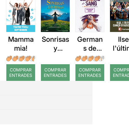
Mamma
Sonrisas
German
Ilse
mia!
y
s de
l'últ
lágrimas
sang
can
d'Au
COMPRAR
COMPRAR
COMPRAR
COMP
wit
ENTRADES
ENTRADES
ENTRADES
ENTRA