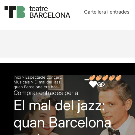
Cartellera i entrades
Descripció
Fitxa artística
Fotos i vídeos
Inici
»
Espectacle concert
,
Musicals
»
El mal del jazz:
quan Barcelona era hot
Comprar entrades per a
El mal del jazz:
quan Barcelona