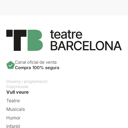
Canal oficial de venta
Compra 100% segura
Disseny i programació:
Copymouse
Vull veure
Teatre
Musicals
Humor
Infantil