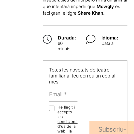
que intentarà impedir que
Mowgly
es
faci gran, el tigre
Shere Khan.
Durada:
Idioma:
60
Català
minuts
Totes les novetats de teatre
familiar al teu correu un cop al
mes
He llegit i
accepto
les
condicions
d'ús
de la
Subscriu-
web i la