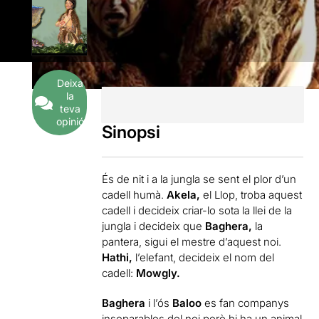
Deixa
la
teva
opinió
Sinopsi
És de nit i a la jungla se sent el plor d’un
cadell humà.
Akela,
el Llop, troba aquest
cadell i decideix criar-lo sota la llei de la
jungla i decideix que
Baghera,
la
pantera, sigui el mestre d’aquest noi.
Hathi,
l’elefant, decideix el nom del
cadell:
Mowgly.
Baghera
i l’ós
Baloo
es fan companys
inseparables del noi però hi ha un animal