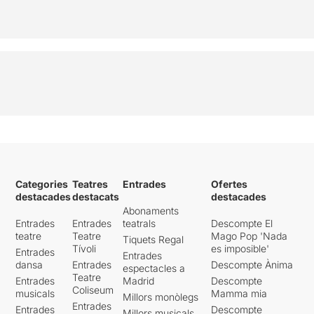
Categories
Teatres
Entrades
Ofertes
destacades
destacats
destacades
Abonaments
Entrades
Entrades
teatrals
Descompte El
teatre
Teatre
Mago Pop 'Nada
Tiquets Regal
Tívoli
es imposible'
Entrades
Entrades
dansa
Entrades
Descompte Ànima
espectacles a
Teatre
Entrades
Madrid
Descompte
Coliseum
musicals
Mamma mia
Millors monòlegs
Entrades
Entrades
Descompte
Millors musicals