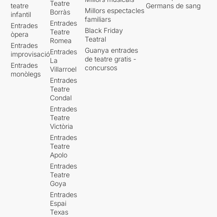
Teatre
teatre
Germans de sang
Millors espectacles
Borràs
infantil
familiars
Entrades
Entrades
Black Friday
Teatre
òpera
Teatral
Romea
Entrades
Guanya entrades
Entrades
improvisació
de teatre gratis -
La
Entrades
concursos
Villarroel
monòlegs
Entrades
Teatre
Condal
Entrades
Teatre
Victòria
Entrades
Teatre
Apolo
Entrades
Teatre
Goya
Entrades
Espai
Texas