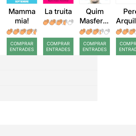
Mamma
La truita
Quim
Per
mia!
Masferre
Arqui
r: Temps
: Cor
romp
COMPRAR
COMPRAR
COMPRAR
COMP
ENTRADES
ENTRADES
ENTRADES
ENTRA