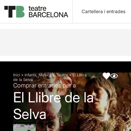
Cartellera i entrades
Descripció
Fitxa artística
Fotos i vídeos
Inici
»
Infantil
,
Musicals
,
Teatre
»
El Llibre
de la Selva
Comprar entrades per a
El Llibre de la
Selva