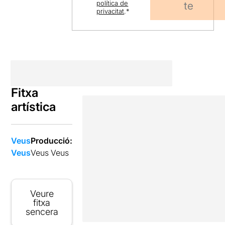
política de
te
privacitat
.
*
Fitxa
artística
Veus
Producció:
Veus
Veus Veus
Veure
fitxa
sencera