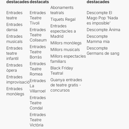
destacades
destacats
destacades
Abonaments
Entrades
Entrades
teatrals
Descompte El
teatre
Teatre
Mago Pop 'Nada
Tiquets Regal
Tívoli
es imposible'
Entrades
Entrades
dansa
Entrades
Descompte Ànima
espectacles a
Teatre
Entrades
Madrid
Descompte
Coliseum
musicals
Mamma mia
Millors monòlegs
Entrades
Entrades
Descompte
Millors musicals
Teatre
teatre
Germans de sang
Millors espectacles
Borràs
infantil
familiars
Entrades
Entrades
Black Friday
Teatre
òpera
Teatral
Romea
Entrades
Guanya entrades
Entrades
improvisació
de teatre gratis -
La
Entrades
concursos
Villarroel
monòlegs
Entrades
Teatre
Condal
Entrades
Teatre
Victòria