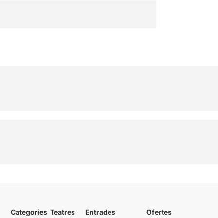
de ballar i cantar
(literalment). Recomanable
per a tots, fins i tot per
aquells als que mai se'ls hi
ocorreria trepitjar un teatre.
Categories
Teatres
Entrades
Ofertes