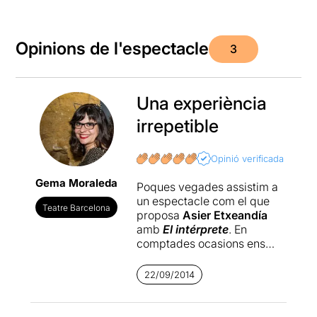
Opinions de l'espectacle
3
Una experiència
irrepetible
Opinió verificada
Gema Moraleda
Poques vegades assistim a
un espectacle com el que
Teatre Barcelona
proposa
Asier Etxeandía
amb
El intérprete
. En
comptades ocasions ens
trobarem amb un actor de la
seva talla capaç de cantar,
22/09/2014
ballar i interpretar amb un
talent impressionant mentre
es fica a la butxaca una