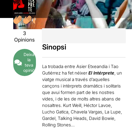
3
Opinions
Sinopsi
Deixa
la
teva
La trobada entre Asier Etxeandia i Tao
opinió
Gutiérrez ha fet néixer
El Intérprete
, un
viatge musical a través d’aquelles
cançons i intèrprets dramàtics i solitaris
que avui formen part de les nostres
vides, i de les de molts altres abans de
nosaltres. Kurt Weill, Héctor Lavoe,
Lucho Gatica, Chavela Vargas, La Lupe,
Gardel, Talking Heads, David Bowie,
Rolling Stones…