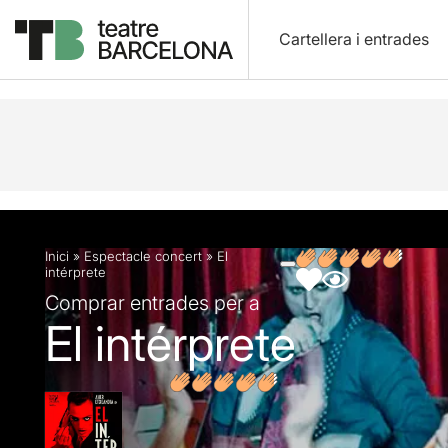
Cartellera i entrades
Descripció
Fitxa artística
Fotos i vídeos
Opin
Inici
»
Espectacle concert
»
El
intérprete
Comprar entrades per a
El intérprete