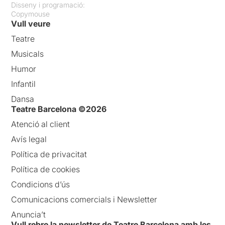
Disseny i programació:
Copymouse
Vull veure
Teatre
Musicals
Humor
Infantil
Dansa
Teatre Barcelona ©2026
Atenció al client
Avís legal
Política de privacitat
Política de cookies
Condicions d’ús
Comunicacions comercials i Newsletter
Anuncia’t
Vull rebre la newsletter de Teatre Barcelona amb les