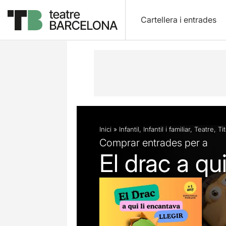
Cartellera i entrades
Descripció
Fitxa artística
Fotos i 
Inici
»
Infantil
,
Infantil i familiar
,
Teatre
,
Ti
Comprar entrades per a
El drac a qui