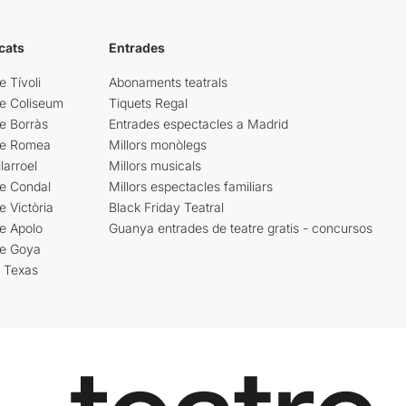
cats
Entrades
e Tívoli
Abonaments teatrals
re Coliseum
Tiquets Regal
e Borràs
Entrades espectacles a Madrid
re Romea
Millors monòlegs
larroel
Millors musicals
re Condal
Millors espectacles familiars
e Victòria
Black Friday Teatral
e Apolo
Guanya entrades de teatre gratis - concursos
re Goya
i Texas