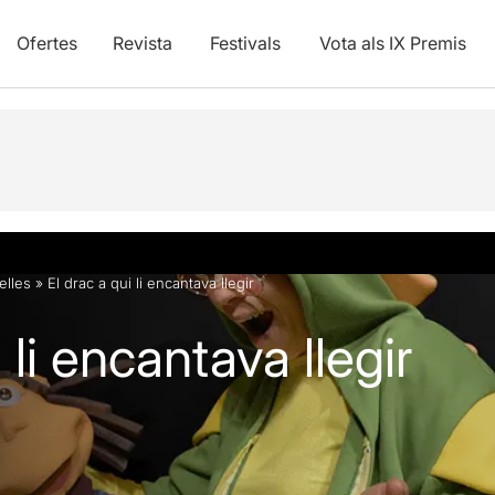
Ofertes
Revista
Festivals
Vota als IX Premis
vídeos
telles
»
El drac a qui li encantava llegir
 li encantava llegir