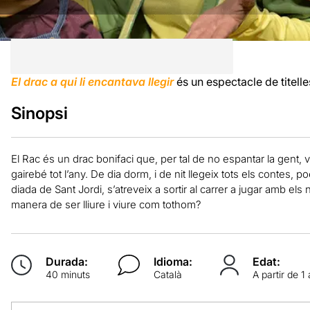
El drac a qui li encantava llegir
és un espectacle de titell
Sinopsi
El Rac és un drac bonifaci que, per tal de no espantar la gent, v
gairebé tot l’any. De dia dorm, i de nit llegeix tots els contes
diada de Sant Jordi, s’atreveix a sortir al carrer a jugar amb els
manera de ser lliure i viure com tothom?
Durada:
Idioma:
Edat:
40 minuts
Català
A partir de 1