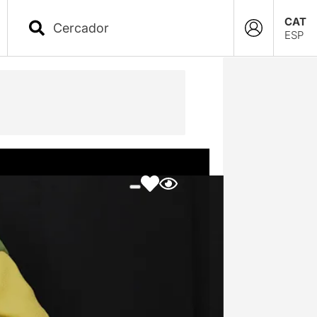
CAT
ESP