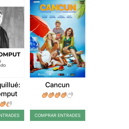
uillué:
Cancun
romput
NTRADES
COMPRAR ENTRADES