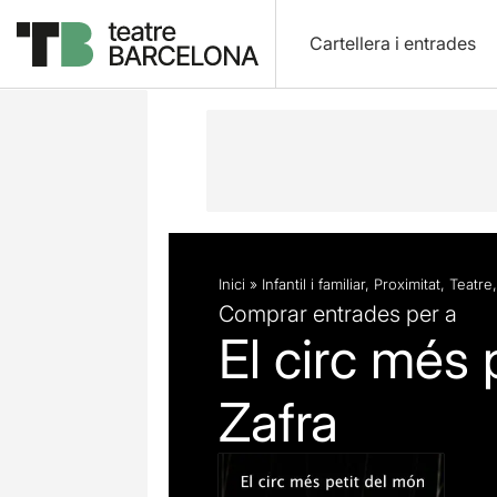
Cartellera i entrades
Descripció
Fitxa artística
Articles
Inici
»
Infantil i familiar
,
Proximitat
,
Teatre
Comprar entrades per a
El circ més 
Zafra