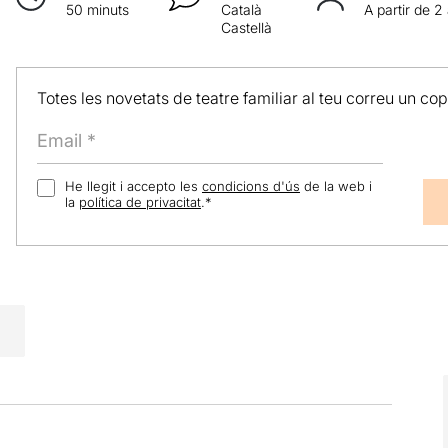
50 minuts
Català
A partir de 2
Castellà
Totes les novetats de teatre familiar al teu correu un co
He llegit i accepto les
condicions d'ús
de la web i
la
política de privacitat
.
*