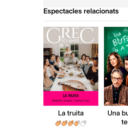
Espectacles relacionats
La truita
Una b
t