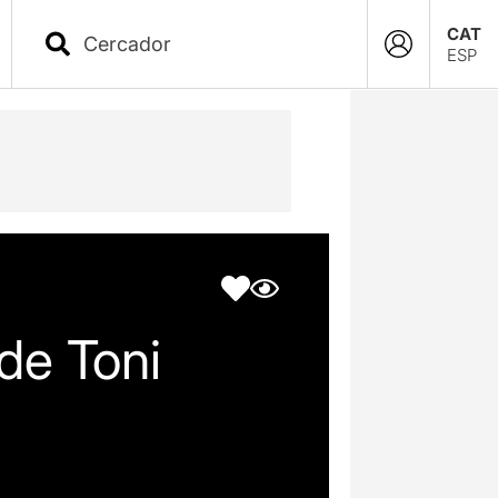
CAT
ESP
 de Toni