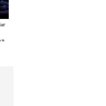
iar
a té