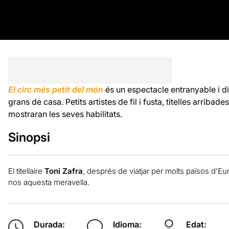
El circ més petit del món
és un espectacle entranyable i di
grans de casa. Petits artistes de fil i fusta, titelles arribad
mostraran les seves habilitats.
Sinopsi
El titellaire
Toni Zafra
, després de viatjar per molts països d’Eu
nos aquesta meravella.
Durada:
Idioma:
Edat: