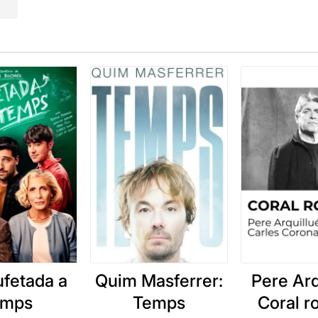
ufetada a
Quim Masferrer:
Pere Arq
emps
Temps
Coral 