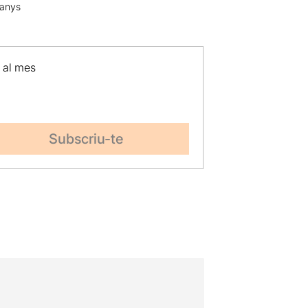
 anys
p al mes