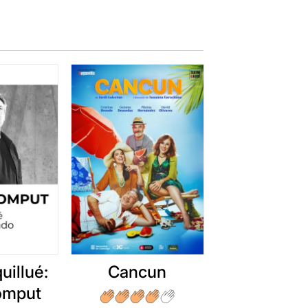
uillué:
Cancun
romput