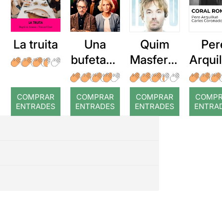
La truita
Una
Quim
Per
bufetada
Masferre
Arqui
a temps
r: Temps
: Cor
romp
COMPRAR
COMPRAR
COMPRAR
COMP
ENTRADES
ENTRADES
ENTRADES
ENTRA