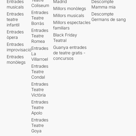
Entrades
Madrid
Descompte
Coliseum
musicals
Mamma mia
Millors monòlegs
Entrades
Entrades
Descompte
Millors musicals
Teatre
teatre
Germans de sang
Millors espectacles
Borràs
infantil
familiars
Entrades
Entrades
Black Friday
Teatre
òpera
Teatral
Romea
Entrades
Guanya entrades
Entrades
improvisació
de teatre gratis -
La
Entrades
concursos
Villarroel
monòlegs
Entrades
Teatre
Condal
Entrades
Teatre
Victòria
Entrades
Teatre
Apolo
Entrades
Teatre
Goya