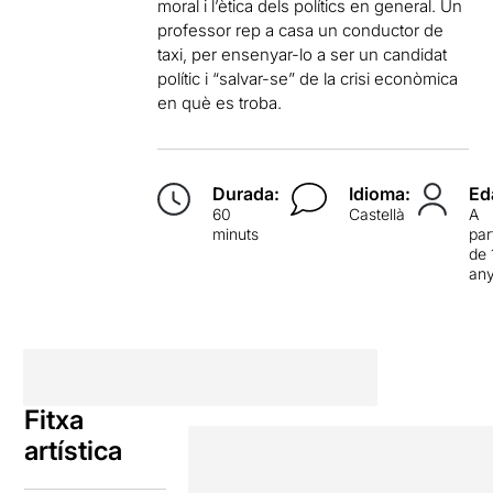
moral i l’ètica dels polítics en general. Un
professor rep a casa un conductor de
taxi, per ensenyar-lo a ser un candidat
polític i “salvar-se” de la crisi econòmica
en què es troba.
Durada:
Idioma:
Ed
60
Castellà
A
minuts
par
de 
an
Fitxa
artística