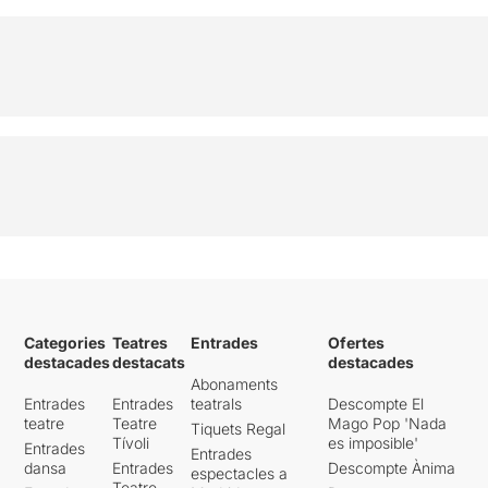
Categories
Teatres
Entrades
Ofertes
destacades
destacats
destacades
Abonaments
Entrades
Entrades
teatrals
Descompte El
teatre
Teatre
Mago Pop 'Nada
Tiquets Regal
Tívoli
es imposible'
Entrades
Entrades
dansa
Entrades
Descompte Ànima
espectacles a
Teatre