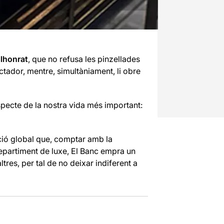
lhonrat
, que no refusa les pinzellades
ctador, mentre, simultàniament, li obre
specte de la nostra vida més important:
ió global que, comptar amb la
repartiment de luxe, El Banc empra un
tres, per tal de no deixar indiferent a