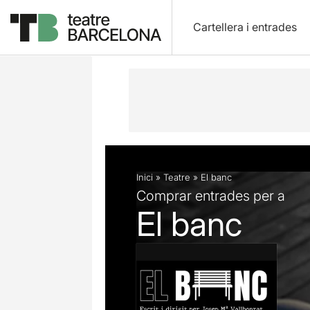
Cartellera i entrades
Descripció
Fitxa artística
Inici
»
Teatre
»
El banc
Comprar entrades per a
El banc