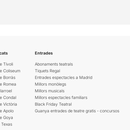
cats
Entrades
e Tívoli
Abonaments teatrals
re Coliseum
Tiquets Regal
e Borràs
Entrades espectacles a Madrid
re Romea
Millors monòlegs
larroel
Millors musicals
re Condal
Millors espectacles familiars
e Victòria
Black Friday Teatral
e Apolo
Guanya entrades de teatre gratis - concursos
re Goya
i Texas