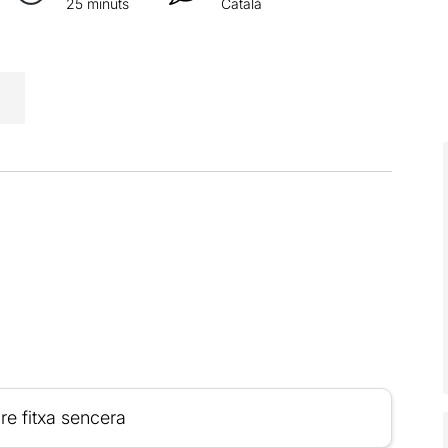
25 minuts
Català
re fitxa sencera