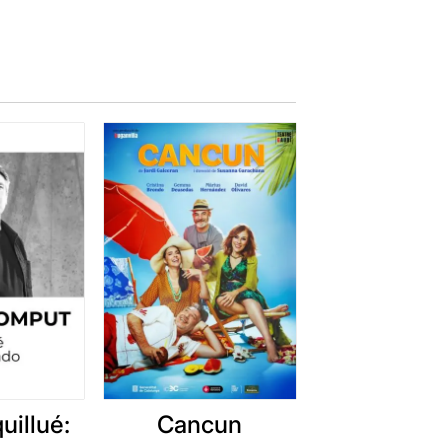
uillué:
Cancun