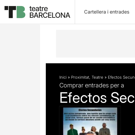
Cartellera i entrades
Descripció
Fitxa artística
Inici
»
Proximitat
,
Teatre
»
Efectos Secun
Comprar entrades per a
Efectos Sec