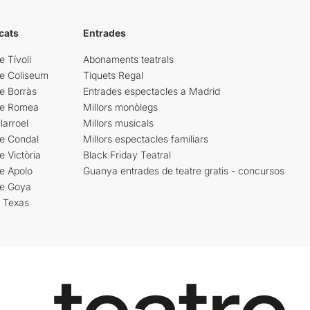
cats
Entrades
e Tívoli
Abonaments teatrals
re Coliseum
Tiquets Regal
e Borràs
Entrades espectacles a Madrid
re Romea
Millors monòlegs
larroel
Millors musicals
re Condal
Millors espectacles familiars
e Victòria
Black Friday Teatral
e Apolo
Guanya entrades de teatre gratis - concursos
re Goya
i Texas