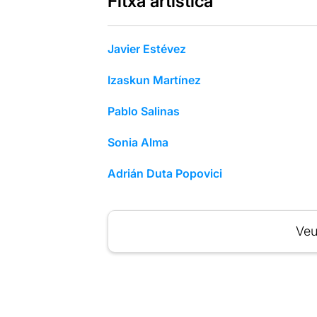
Fitxa artística
Javier Estévez
Izaskun Martínez
Pablo Salinas
Sonia Alma
Adrián Duta Popovici
Veu