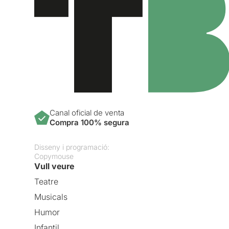
Canal oficial de venta
Compra 100% segura
Disseny i programació:
Copymouse
Vull veure
Teatre
Musicals
Humor
Infantil