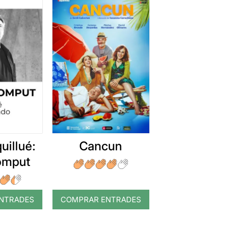
uillué:
Cancun
romput
NTRADES
COMPRAR ENTRADES