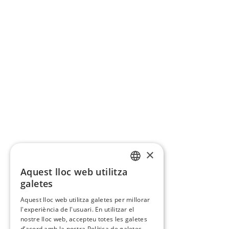
×
Aquest lloc web utilitza
CATALAN
galetes
SPANISH
Aquest lloc web utilitza galetes per millorar
l'experiència de l'usuari. En utilitzar el
nostre lloc web, accepteu totes les galetes
d’acord amb la nostra Política de galetes.