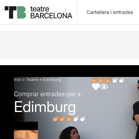
Cartellera i entrades
Descripció
Fitxa artística
Opinions
Inici
»
Teatre
»
Edimburg
Comprar entrades per a
Edimburg