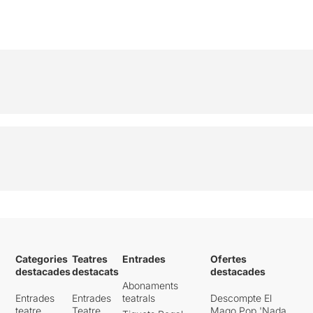
del tot creïbles i us
mantindrà intrigats fins al
final.
Molt bona feina de tot
l’equip. Felicitats !!!
VALORACIÓ: *** 1/2
Categories
Teatres
Entrades
Ofertes
destacades
destacats
destacades
Abonaments
Entrades
Entrades
teatrals
Descompte El
teatre
Teatre
Mago Pop 'Nada