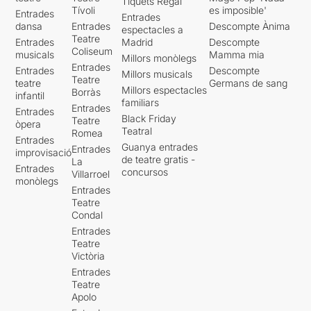
Tiquets Regal
Tívoli
es imposible'
Entrades
Entrades
dansa
Entrades
Descompte Ànima
espectacles a
Teatre
Entrades
Madrid
Descompte
Coliseum
musicals
Mamma mia
Millors monòlegs
Entrades
Entrades
Descompte
Millors musicals
Teatre
teatre
Germans de sang
Millors espectacles
Borràs
infantil
familiars
Entrades
Entrades
Black Friday
Teatre
òpera
Teatral
Romea
Entrades
Guanya entrades
Entrades
improvisació
de teatre gratis -
La
Entrades
concursos
Villarroel
monòlegs
Entrades
Teatre
Condal
Entrades
Teatre
Victòria
Entrades
Teatre
Apolo