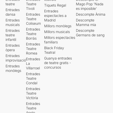
teatre
Teatre
Mago Pop 'Nada
Tiquets Regal
Tívoli
es imposible'
Entrades
Entrades
dansa
Entrades
Descompte Ànima
espectacles a
Teatre
Entrades
Madrid
Descompte
Coliseum
musicals
Mamma mia
Millors monòlegs
Entrades
Entrades
Descompte
Millors musicals
Teatre
teatre
Germans de sang
Millors espectacles
Borràs
infantil
familiars
Entrades
Entrades
Black Friday
Teatre
òpera
Teatral
Romea
Entrades
Guanya entrades
Entrades
improvisació
de teatre gratis -
La
Entrades
concursos
Villarroel
monòlegs
Entrades
Teatre
Condal
Entrades
Teatre
Victòria
Entrades
Teatre
Apolo