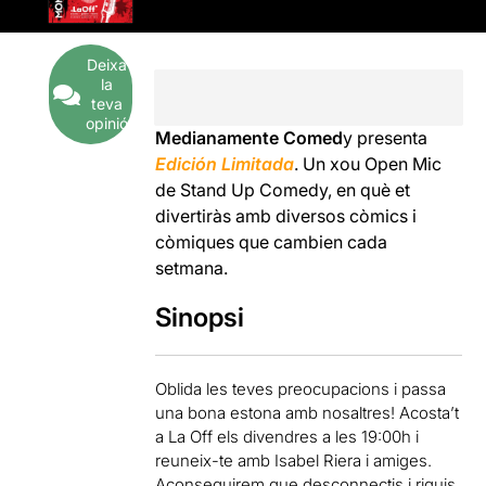
Deixa
la
teva
opinió
Medianamente Comed
y presenta
Edición Limitada
. Un xou Open Mic
de Stand Up Comedy, en què et
divertiràs amb diversos còmics i
còmiques que cambien cada
setmana.
Sinopsi
Oblida les teves preocupacions i passa
una bona estona amb nosaltres! Acosta’t
a La Off els divendres a les 19:00h i
reuneix-te amb Isabel Riera i amiges.
Aconseguirem que desconnectis i riguis