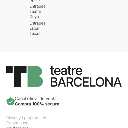
Entrades
Teatre
Goya
Entrades
Espai
Texas
Canal oficial de venta
Compra 100% segura
Disseny i programació:
Copymouse