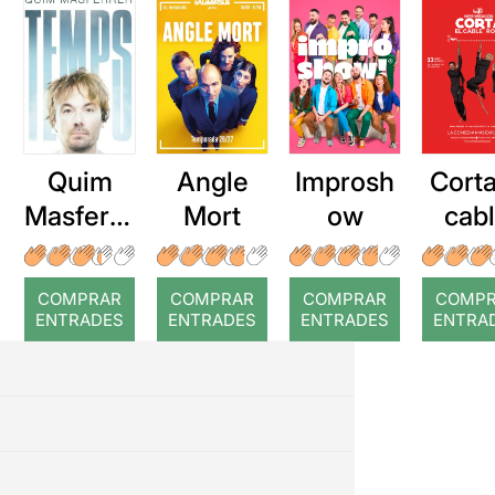
Quim
Angle
Improsh
Corta
Masferre
Mort
ow
cab
r: Temps
roj
COMPRAR
COMPRAR
COMPRAR
COMP
ENTRADES
ENTRADES
ENTRADES
ENTRA