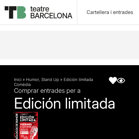
Cartellera i entrades
Descripció
Fitxa artística
Inici
»
Humor
,
Stand Up
»
Edición limitada
Comèdia
Comprar entrades per a
Edición limitada