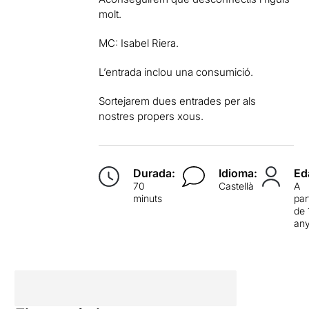
molt.
MC: Isabel Riera.
L’entrada inclou una consumició.
Sortejarem dues entrades per als
nostres propers xous.
Durada:
Idioma:
Ed
70
Castellà
A
minuts
par
de 
an