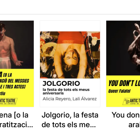
ena [o la
Jolgorio, la festa
You don'
atització
de tots els meus
ar
essies en
aniversaris