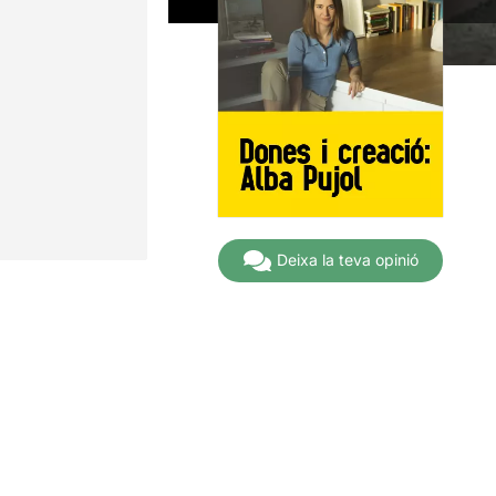
Deixa la teva opinió