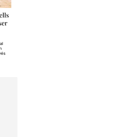
ells
ser
al
n
vés