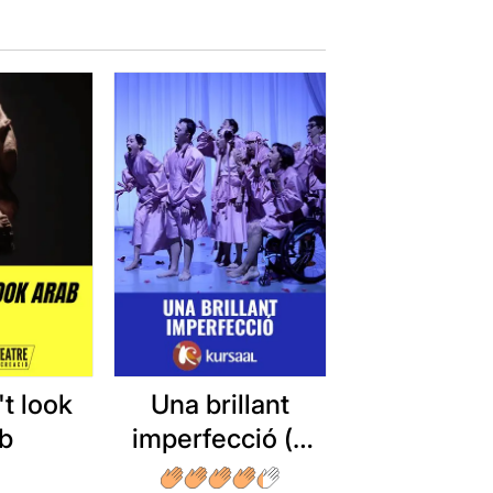
t look
Una brillant
ab
imperfecció (o
mort d'un