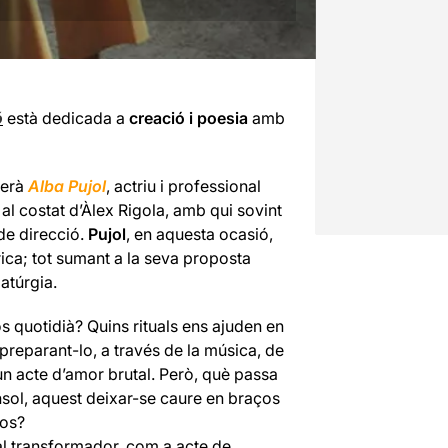
ó
està dedicada a
creació i poesia
amb
serà
Alba Pujol
, actriu i professional
 al costat d’Àlex Rigola, amb qui sovint
de direcció.
Pujol
, en aquesta ocasió,
rica; tot sumant a la seva proposta
atúrgia.
s quotidià? Quins rituals ens ajuden en
, preparant-lo, a través de la música, de
 un acte d’amor brutal. Però, què passa
ol, aquest deixar-se caure en braços
xos?
al transformador, com a acte de