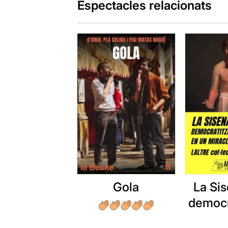
Espectacles relacionats
Gola
La Sis
democr
del M