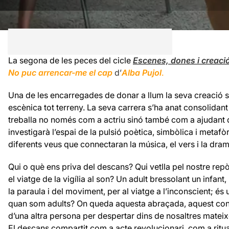
La segona de les peces del cicle
Escenes, dones i creaci
No puc arrencar-me el cap
d’
Alba Pujol
.
Una de les encarregades de donar a llum la seva creació 
escènica tot terreny. La seva carrera s’ha anat consolidant
treballa no només com a actriu sinó també com a ajudant 
investigarà l’espai de la pulsió poètica, simbòlica i metafò
diferents veus que connectaran la música, el vers i la dram
Qui o què ens priva del descans? Qui vetlla pel nostre repò
el viatge de la vigília al son? Un adult bressolant un infant
la paraula i del moviment, per al viatge a l’inconscient; és
quan som adults? On queda aquesta abraçada, aquest cons
d’una altra persona per despertar dins de nosaltres matei
El descans compartit com a acte revolucionari, com a ritu