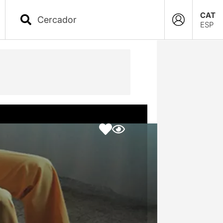
CAT
ESP