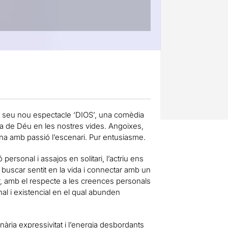
el seu nou espectacle ‘DIOS’, una comèdia
cia de Déu en les nostres vides. Angoixes,
ina amb passió l’escenari. Pur entusiasme.
rsonal i assajos en solitari, l’actriu ens
e buscar sentit en la vida i connectar amb un
ar, amb el respecte a les creences personals
nal i existencial en el qual abunden
ària expressivitat i l’energia desbordants