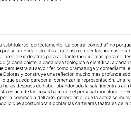
a subtitularse, perfectamente “La contra-comedia”, no porque 
o por su atrevida estructura, que osa romper las normas est
se precie e ir de atrás para adelante (no diré más, para no de
odo (a cada chiste, a cada idea teológica o científica, a cada 
e demuestra su savoir fer como dramaturga y comedianta, exp
de Dolores y construye una reflexión mucho más profunda sob
 lo que pueda parecer al comenzar la representación. Una re
a horas después de haber abandonado la sala (mientras aún te
 Esta es una de las cosas hace que el personal monólogo de 
 por la commedia dell’arte, genero en el que la actriz se mue
todo lo que acostumbra a poblar las carteleras teatrales de 