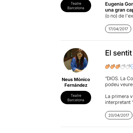
Eugenia Gon
Teatre
Barcelona
una gran cap
(o no) de l'e
La història d
17/04/2017
per explorar
l'existència
evolutiva que
una peça mol
El sentit
L'altre punt 
del seu ofici
embadalit es
“DIOS. La Com
Neus Mònico
instint de jo
podeu veure
Fernández
transformar-s
La primera v
Teatre
Barcelona
interpretant
en el que va
20/04/2017
“DIOS. La com
experimentac
Un espectacl