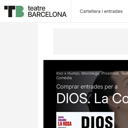
Cartellera i entrades
Descripció
Fitxa artística
Fotos i 
Inici
»
Humor
,
Monòlegs
,
Proximitat
,
Tea
Comèdia
Comprar entrades per a
DIOS. La C