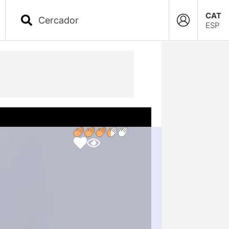
CAT
ESP