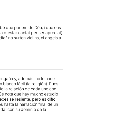
aula.
t humana que tenim tots nosaltres
l poder d’algun ésser superior.
ria que no hagin tingut creences
 bé que parlem de Déu, i que ens
la seva existència, per poder
a d'estar cantat per ser apreciat)
de la vida.
a" no surten violins, ni angels a
, una dona que pateix una crisi
e descobreix la necessitat de
espectacle a la Sala Fènix. Amb
 poder enfrontar-se als entrebancs
és omnipresent i l’ànima de tota la
t és creure en un mateix.
 de l’humor, posseeix un gran
ecessita un actor i un espectador
que li agrada el que fa. S’ho
 engaña y, además, no le hace
ticular. Amb un inici suggestiu i
blanco fácil (la religión). Pues
una caiguda als inferns que m'ha
de la relación de cada uno con
.
. Se nota que hay mucho estudio
eces se resiente, pero es difícil
djunt.
s hasta la narración final de un
da, con su dominio de la