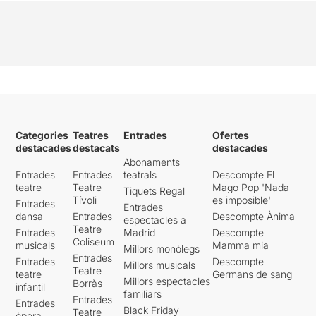
Categories
Teatres
Entrades
Ofertes
destacades
destacats
destacades
Abonaments
Entrades
Entrades
teatrals
Descompte El
teatre
Teatre
Mago Pop 'Nada
Tiquets Regal
Tívoli
es imposible'
Entrades
Entrades
dansa
Entrades
Descompte Ànima
espectacles a
Teatre
Entrades
Madrid
Descompte
Coliseum
musicals
Mamma mia
Millors monòlegs
Entrades
Entrades
Descompte
Millors musicals
Teatre
teatre
Germans de sang
Millors espectacles
Borràs
infantil
familiars
Entrades
Entrades
Black Friday
Teatre
òpera