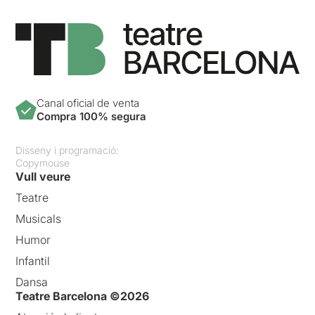
Canal oficial de venta
Compra 100% segura
Disseny i programació:
Copymouse
Vull veure
Teatre
Musicals
Humor
Infantil
Dansa
Teatre Barcelona ©2026