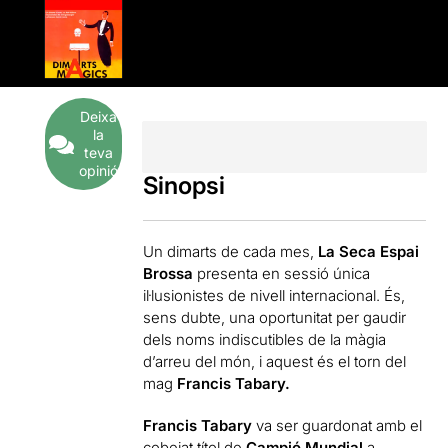
Deixa
la
teva
opinió
Sinopsi
Un dimarts de cada mes,
La Seca Espai
Brossa
presenta en sessió única
il·lusionistes de nivell internacional. És,
sens dubte, una oportunitat per gaudir
dels noms indiscutibles de la màgia
d’arreu del món, i aquest és el torn del
mag
Francis Tabary.
Francis Tabary
va ser guardonat amb el
cobejat títol de
Campió Mundial
a