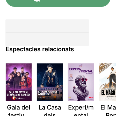
Espectacles relacionats
La Casa
El M
Experi/m
Gala del
dels
Pop
ental
festival