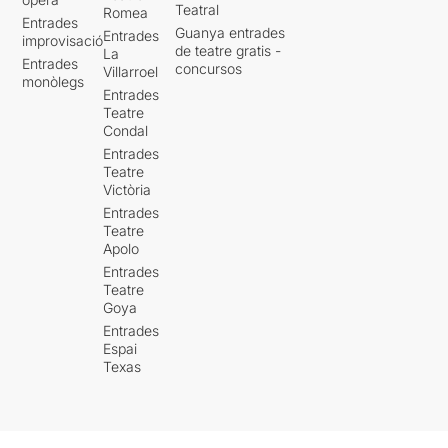
Teatral
Romea
Entrades
Guanya entrades
Entrades
improvisació
de teatre gratis -
La
Entrades
concursos
Villarroel
monòlegs
Entrades
Teatre
Condal
Entrades
Teatre
Victòria
Entrades
Teatre
Apolo
Entrades
Teatre
Goya
Entrades
Espai
Texas