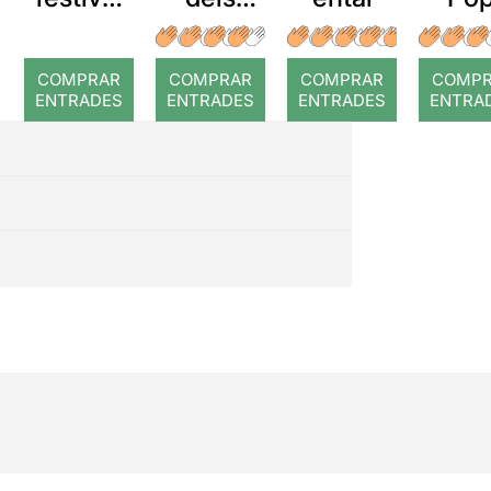
Àngels
Nada
de
impos
màgia
COMPRAR
COMPRAR
COMPRAR
COMP
e
de
ENTRADES
ENTRADES
ENTRADES
ENTRA
Manresa