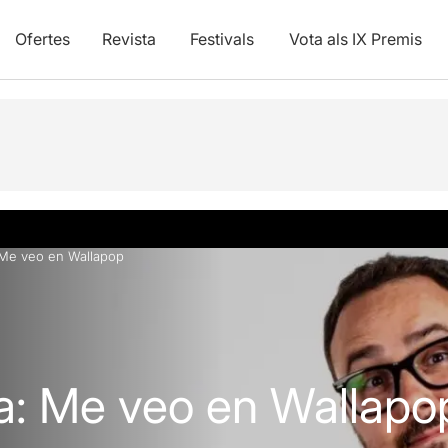
Ofertes
Revista
Festivals
Vota als IX Premis
Info pràctica
 Me veo en Wallapop
a: Me veo en Wallapo