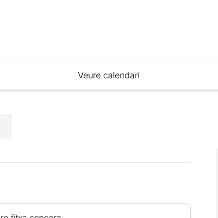
Veure calendari
re fitxa sencera