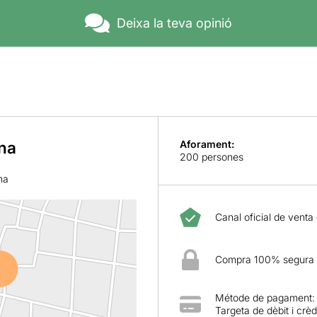
Deixa la teva opinió
na
Aforament:
200 persones
na
Canal oficial de venta
Compra 100% segura
Métode de pagament:
Targeta de dèbit i crèd