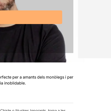
rfecte per a amants dels monòlegs i per
a inoblidable.
histe o Il·lustres Ignorants, torna a les