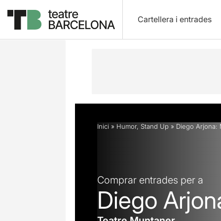
Cartellera i entrades
Descripció
Horaris
Fitxa artística
Inici
»
Humor
,
Stand Up
»
Diego Arjona:
Comprar entrades per a
Diego Arjon
Teatre Muntaner