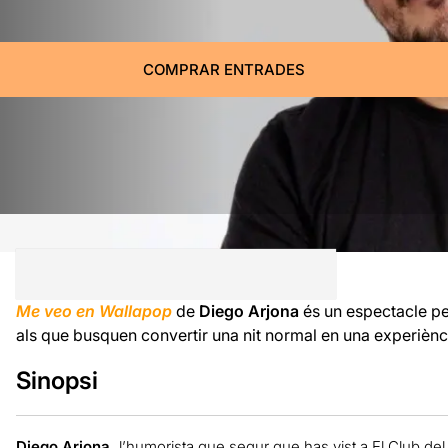
COMPRAR ENTRADES
Me veo en Wallapop
de
Diego Arjona
és un espectacle pe
als que busquen convertir una nit normal en una experiènci
Sinopsi
Diego Arjona,
l’humorista que segur que has vist a El Club del C