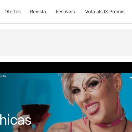
Ofertes
Revista
Festivals
Vota als IX Premis
Fotos i vídeos
Info pràctica
Articles
cas
hicas