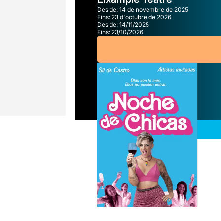
Des de:
14 de novembre de 2025
Fins:
23 d'octubre de 2026
Des de:
14/11/2025
Fins:
23/10/2026
A partir de
18,00€