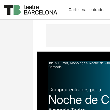
Cartellera i entrades
Descripció
Horaris
Fitxa artística
Inici
»
Humor
,
Monòlegs
»
Noche de Chi
Comèdia
Comprar entrades per a
Noche de C
Eixample Teatre