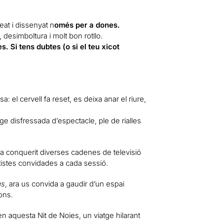
eat i dissenyat n
omés per a dones.
, desimboltura i molt bon rotllo.
. Si tens dubtes (o si el teu xicot
: el cervell fa reset, es deixa anar el riure,
ge disfressada d’espectacle, ple de rialles
a conquerit diverses cadenes de televisió
istes convidades a cada sessió.
as
, ara us convida a gaudir d’un espai
ons.
en aquesta Nit de Noies, un viatge hilarant