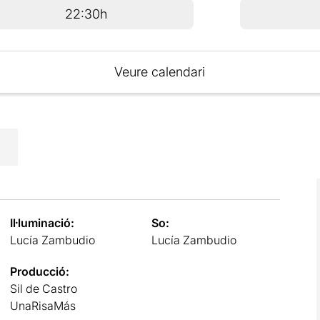
22:30h
Veure calendari
Il·luminació:
So:
Lucía Zambudio
Lucía Zambudio
Producció:
Sil de Castro
UnaRisaMás