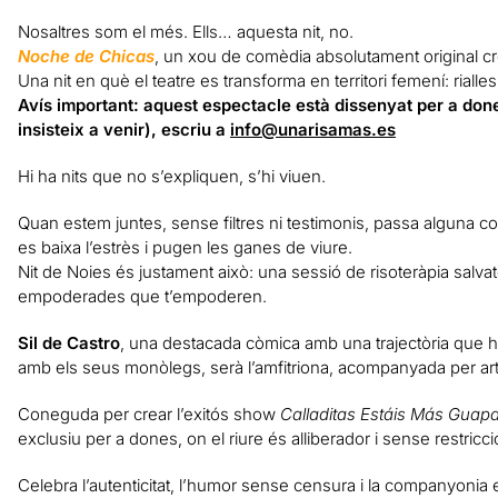
Nosaltres som el més. Ells… aquesta nit, no.
Noche de Chicas
, un xou de comèdia absolutament original cr
Una nit en què el teatre es transforma en territori femení: rialles
Avís important: aquest espectacle està dissenyat per a dones
insisteix a venir), escriu a
info@unarisamas.es
Hi ha nits que no s’expliquen, s’hi viuen.
Quan estem juntes, sense filtres ni testimonis, passa alguna cosa
es baixa l’estrès i pugen les ganes de viure.
Nit de Noies és justament això: una sessió de risoteràpia salvat
empoderades que t’empoderen.
Sil de Castro
, una destacada còmica amb una trajectòria que h
amb els seus monòlegs, serà l’amfitriona, acompanyada per art
Coneguda per crear l’exitós show
Calladitas Estáis Más Guap
exclusiu per a dones, on el riure és alliberador i sense restricci
Celebra l’autenticitat, l’humor sense censura i la companyonia 