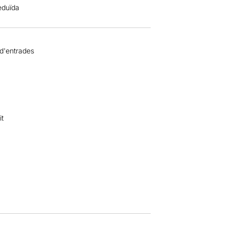
reduïda
 d'entrades
it