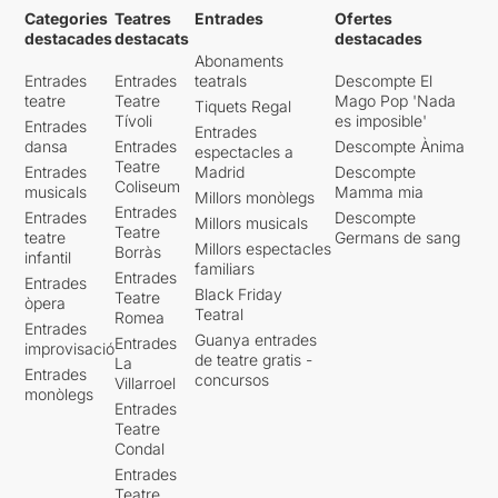
Categories
Teatres
Entrades
Ofertes
destacades
destacats
destacades
Abonaments
Entrades
Entrades
teatrals
Descompte El
teatre
Teatre
Mago Pop 'Nada
Tiquets Regal
Tívoli
es imposible'
Entrades
Entrades
dansa
Entrades
Descompte Ànima
espectacles a
Teatre
Entrades
Madrid
Descompte
Coliseum
musicals
Mamma mia
Millors monòlegs
Entrades
Entrades
Descompte
Millors musicals
Teatre
teatre
Germans de sang
Millors espectacles
Borràs
infantil
familiars
Entrades
Entrades
Black Friday
Teatre
òpera
Teatral
Romea
Entrades
Guanya entrades
Entrades
improvisació
de teatre gratis -
La
Entrades
concursos
Villarroel
monòlegs
Entrades
Teatre
Condal
Entrades
Teatre