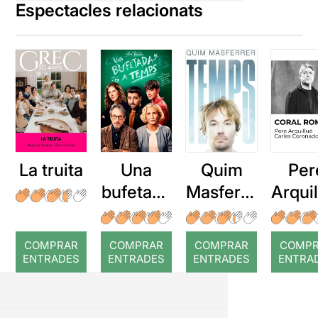
Espectacles relacionats
La truita
Una
Quim
Per
bufetada
Masferre
Arqui
a temps
r: Temps
: Cor
romp
COMPRAR
COMPRAR
COMPRAR
COMP
ENTRADES
ENTRADES
ENTRADES
ENTRA