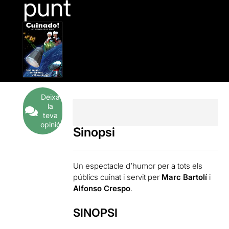
punt
Deixa
la
teva
opinió
Sinopsi
Un espectacle d’humor per a tots els
públics cuinat i servit per
Marc Bartolí
i
Alfonso Crespo
.
SINOPSI