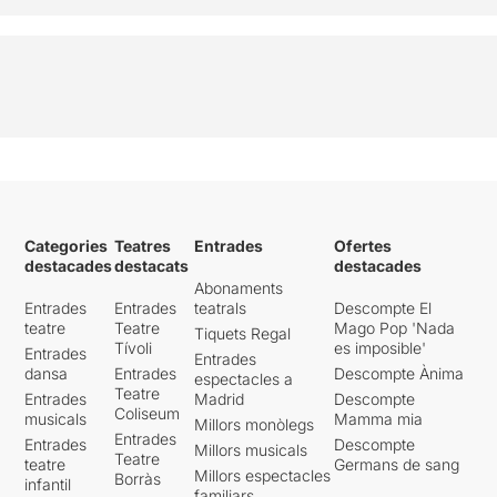
Categories
Teatres
Entrades
Ofertes
destacades
destacats
destacades
Abonaments
Entrades
Entrades
teatrals
Descompte El
teatre
Teatre
Mago Pop 'Nada
Tiquets Regal
Tívoli
es imposible'
Entrades
Entrades
dansa
Entrades
Descompte Ànima
espectacles a
Teatre
Entrades
Madrid
Descompte
Coliseum
musicals
Mamma mia
Millors monòlegs
Entrades
Entrades
Descompte
Millors musicals
Teatre
teatre
Germans de sang
Millors espectacles
Borràs
infantil
familiars