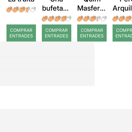
bufetada
Masferre
Arqui
a temps
r: Temps
: Cor
romp
COMPRAR
COMPRAR
COMPRAR
COMP
ENTRADES
ENTRADES
ENTRADES
ENTRA