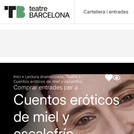
Cartellera i entrades
Descripció
Fitxa artística
Inici
»
Lectura dramatitzada
,
Teatre
»
Cuentos eróticos de miel y escalofrío
Comprar entrades per a
Cuentos eróticos
de miel y
escalofrío