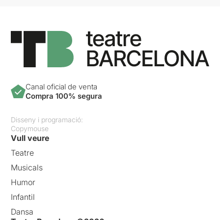
Canal oficial de venta
Compra 100% segura
Disseny i programació:
Copymouse
Vull veure
Teatre
Musicals
Humor
Infantil
Dansa