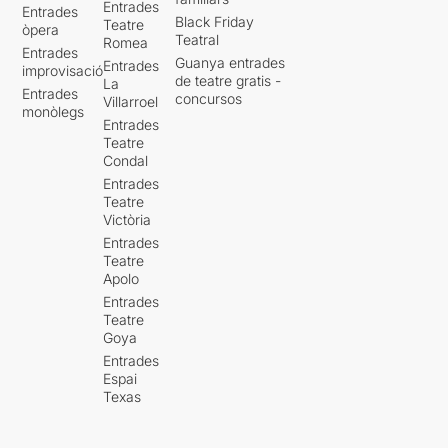
Entrades
Entrades
Black Friday
Teatre
òpera
Teatral
Romea
Entrades
Guanya entrades
Entrades
improvisació
de teatre gratis -
La
Entrades
concursos
Villarroel
monòlegs
Entrades
Teatre
Condal
Entrades
Teatre
Victòria
Entrades
Teatre
Apolo
Entrades
Teatre
Goya
Entrades
Espai
Texas