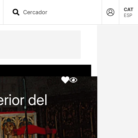
CAT
ESP
ior del