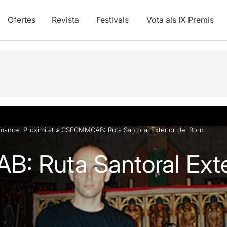
Ofertes
Revista
Festivals
Vota als IX Premis
vídeos
rmance
,
Proximitat
»
CSFCMMCAB: Ruta Santoral Exterior del Born
 Ruta Santoral Exter