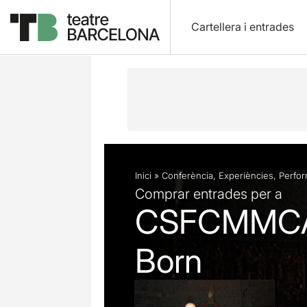
Cartellera i entrades
Descripció
Fitxa artística
Fotos i 
Inici
»
Conferència
,
Experiències
,
Perfo
Comprar entrades per a
CSFCMMCAB:
Born