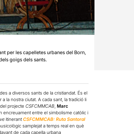
rant per les capelletes urbanes del Born,
els goigs dels sants.
s a diversos sants de la cristiandat. És el
a la nostra ciutat. A cada sant, la tradició li
 del projecte
CSFCMMCAB
,
Marc
n encreuament entre el simbolisme catòlic i
ve
itinerant
CSFCMMCAB: Ruta Santoral
musicològic samplejat a temps real en què
davant de cada capella urbana