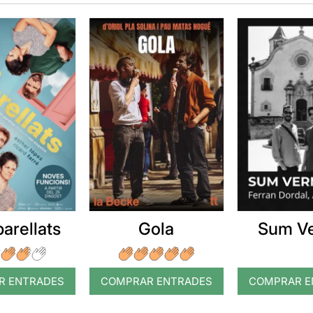
arellats
Gola
Sum V
R ENTRADES
COMPRAR ENTRADES
COMPRAR E