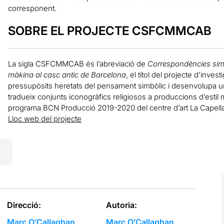
corresponent.
SOBRE EL PROJECTE CSFCMMCAB
La sigla CSFCMMCAB és l’abreviació de
Correspondències simbò
màkina al casc antic de Barcelona
, el títol del projecte d’inve
pressupòsits heretats del pensament simbòlic i desenvolupa u
tradueix conjunts iconogràfics religiosos a produccions d’estil 
programa BCN Producció 2019-2020 del centre d’art La Capella
Lloc web del projecte
Direcció:
Autoria:
Marc O’Callaghan
Marc O’Callaghan