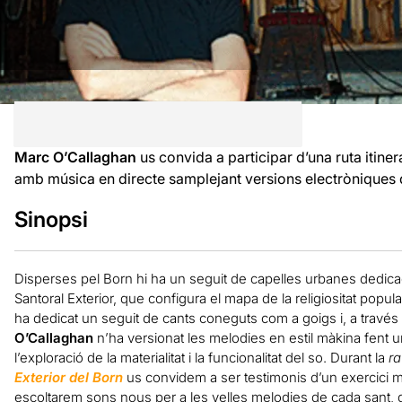
Marc O’Callaghan
us convida a participar d’una ruta itine
amb música en directe samplejant versions electròniques d
Sinopsi
Disperses pel Born hi ha un seguit de capelles urbanes dedicade
Santoral Exterior, que configura el mapa de la religiositat popular 
ha dedicat un seguit de cants coneguts com a goigs i, a través
O’Callaghan
n’ha versionat les melodies en estil màkina fent u
l’exploració de la materialitat i la funcionalitat del so. Durant la
ra
Exterior del Born
us convidem a ser testimonis d’un exercici 
escoltarem sons nous per a les velles melodies de cada sant, 