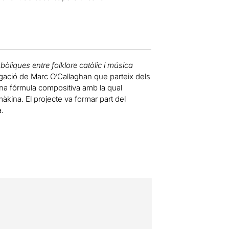
liques entre folklore catòlic i música
stigació de Marc O’Callaghan que parteix dels
na fórmula compositiva amb la qual
màkina. El projecte va formar part del
.