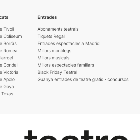
cats
Entrades
e Tívoli
Abonaments teatrals
re Coliseum
Tiquets Regal
e Borràs
Entrades espectacles a Madrid
re Romea
Millors monòlegs
larroel
Millors musicals
re Condal
Millors espectacles familiars
e Victòria
Black Friday Teatral
e Apolo
Guanya entrades de teatre gratis - concursos
re Goya
i Texas