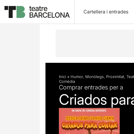
Cartellera i entrades
Descripció
Fitxa artística
Inici
»
Humor
,
Monòlegs
,
Proximitat
,
Tea
Comèdia
Comprar entrades per a
Criados par