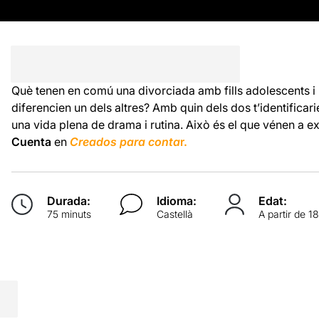
Què tenen en comú una divorciada amb fills adolescents i 
diferencien un dels altres? Amb quin dels dos t’identificarie
una vida plena de drama i rutina. Això és el que vénen a e
Cuenta
en
Creados para conta
r.
Durada:
Idioma:
Edat:
75 minuts
Castellà
A partir de 1