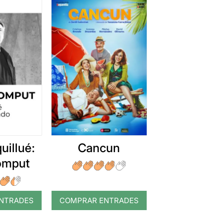
uillué:
Cancun
romput
NTRADES
COMPRAR ENTRADES