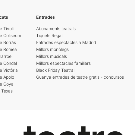
cats
Entrades
e Tívoli
Abonaments teatrals
re Coliseum
Tiquets Regal
e Borràs
Entrades espectacles a Madrid
re Romea
Millors monòlegs
larroel
Millors musicals
re Condal
Millors espectacles familiars
e Victòria
Black Friday Teatral
e Apolo
Guanya entrades de teatre gratis - concursos
re Goya
i Texas