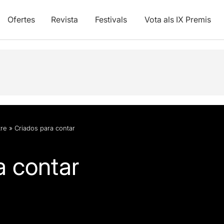
Ofertes
Revista
Festivals
Vota als IX Premis
tre
»
Criados para contar
a contar