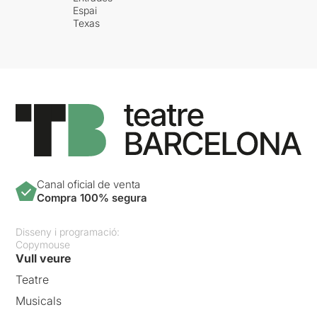
Espai
Texas
Canal oficial de venta
Compra 100% segura
Disseny i programació:
Copymouse
Vull veure
Teatre
Musicals