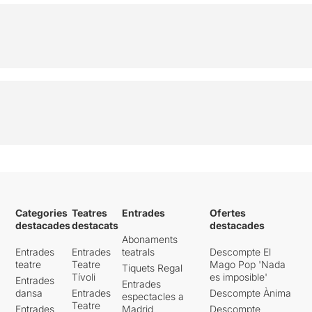
Categories
Teatres
Entrades
Ofertes
destacades
destacats
destacades
Abonaments
Entrades
Entrades
teatrals
Descompte El
teatre
Teatre
Mago Pop 'Nada
Tiquets Regal
Tívoli
es imposible'
Entrades
Entrades
dansa
Entrades
Descompte Ànima
espectacles a
Teatre
Entrades
Madrid
Descompte