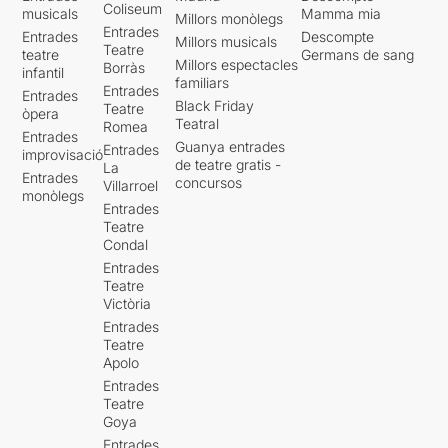
Coliseum
musicals
Mamma mia
Millors monòlegs
Entrades
Entrades
Descompte
Millors musicals
Teatre
teatre
Germans de sang
Millors espectacles
Borràs
infantil
familiars
Entrades
Entrades
Black Friday
Teatre
òpera
Teatral
Romea
Entrades
Guanya entrades
Entrades
improvisació
de teatre gratis -
La
Entrades
concursos
Villarroel
monòlegs
Entrades
Teatre
Condal
Entrades
Teatre
Victòria
Entrades
Teatre
Apolo
Entrades
Teatre
Goya
Entrades