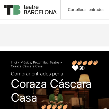
Cartellera i entrades
Descripció
Fitxa artística
Fotos i vídeos
Opin
Inici
»
Música
,
Proximitat
,
Teatre
»
Coraza Cáscara Casa
Comprar entrades per a
Coraza Cáscara
Casa