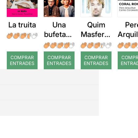
La truita
Una
Quim
Per
bufetada
Masferre
Arqui
a temps
r: Temps
: Cor
romp
COMPRAR
COMPRAR
COMPRAR
COMP
ENTRADES
ENTRADES
ENTRADES
ENTRA