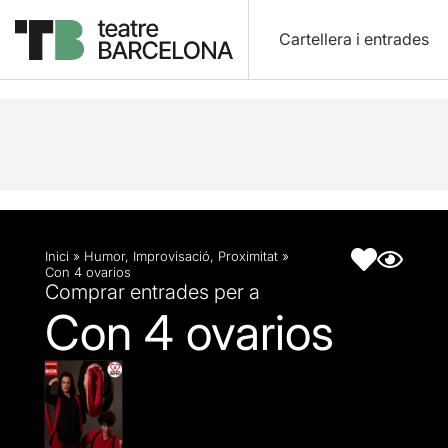
Cartellera i entrades
Descripció
Fitxa artística
Inici
»
Humor
,
Improvisació
,
Proximitat
»
Con 4 ovarios
Comprar entrades per a
Con 4 ovarios