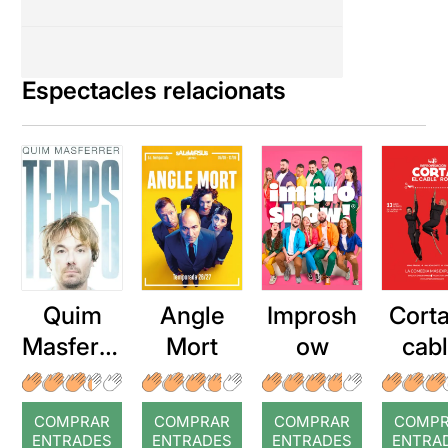
Espectacles relacionats
Quim
Angle
Improsh
Corta
Masferre
Mort
ow
cab
r: Temps
roj
COMPRAR
COMPRAR
COMPRAR
COMP
ENTRADES
ENTRADES
ENTRADES
ENTRA