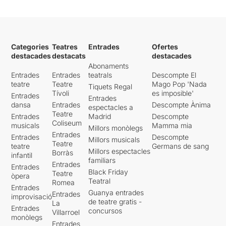
Categories
Teatres
Entrades
Ofertes
destacades
destacats
destacades
Abonaments
Entrades
Entrades
teatrals
Descompte El
teatre
Teatre
Mago Pop 'Nada
Tiquets Regal
Tívoli
es imposible'
Entrades
Entrades
dansa
Entrades
Descompte Ànima
espectacles a
Teatre
Entrades
Madrid
Descompte
Coliseum
musicals
Mamma mia
Millors monòlegs
Entrades
Entrades
Descompte
Millors musicals
Teatre
teatre
Germans de sang
Millors espectacles
Borràs
infantil
familiars
Entrades
Entrades
Black Friday
Teatre
òpera
Teatral
Romea
Entrades
Guanya entrades
Entrades
improvisació
de teatre gratis -
La
Entrades
concursos
Villarroel
monòlegs
Entrades