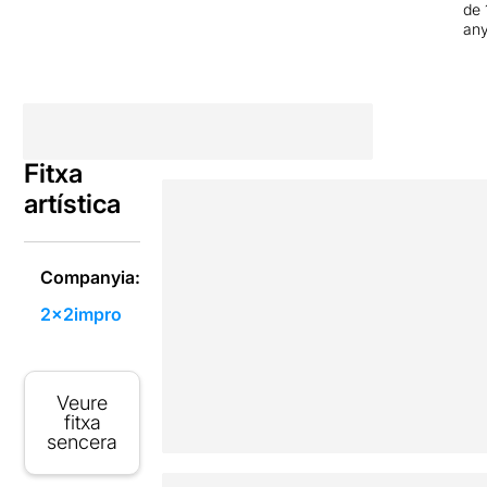
de 
an
Fitxa
artística
Companyia:
2x2impro
Veure
fitxa
sencera