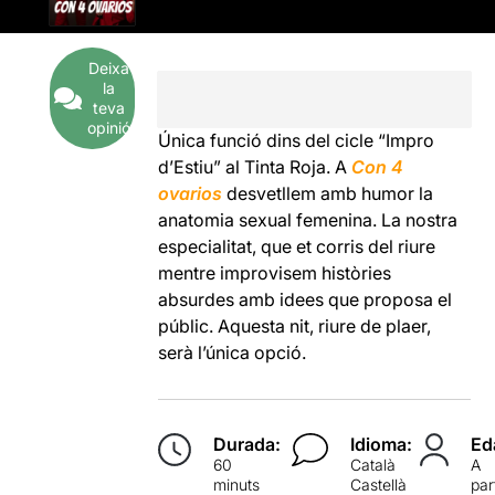
Deixa
la
teva
opinió
Única funció dins del cicle “Impro
d’Estiu” al Tinta Roja. A
Con 4
ovarios
desvetllem amb humor la
anatomia sexual femenina. La nostra
especialitat, que et corris del riure
mentre improvisem històries
absurdes amb idees que proposa el
públic. Aquesta nit, riure de plaer,
serà l’única opció.
Durada:
Idioma:
Ed
60
Català
A
minuts
Castellà
par