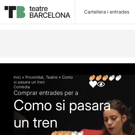
Cartellera i entrades
Descripció
Fitxa artística
Fotos i vídeos
Artic
Inici
»
Proximitat
,
Teatre
»
Como
si pasara un tren
Comèdia
Comprar entrades per a
Como si pasara
un tren