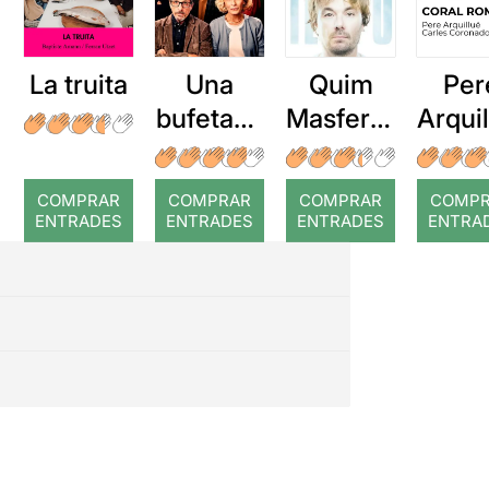
La truita
Una
Quim
Per
bufetada
Masferre
Arqui
a temps
r: Temps
: Cor
romp
COMPRAR
COMPRAR
COMPRAR
COMP
ENTRADES
ENTRADES
ENTRADES
ENTRA