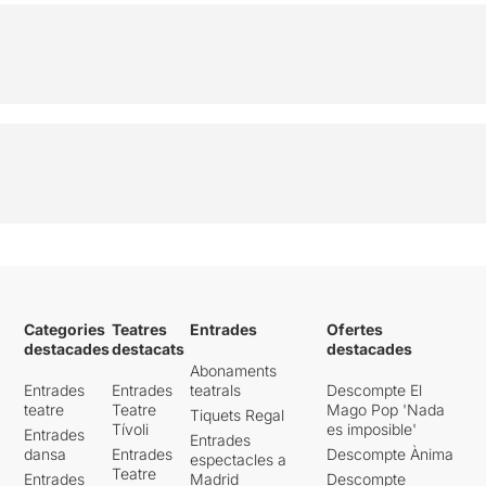
Categories
Teatres
Entrades
Ofertes
destacades
destacats
destacades
Abonaments
Entrades
Entrades
teatrals
Descompte El
teatre
Teatre
Mago Pop 'Nada
Tiquets Regal
Tívoli
es imposible'
Entrades
Entrades
dansa
Entrades
Descompte Ànima
espectacles a
Teatre
Entrades
Madrid
Descompte