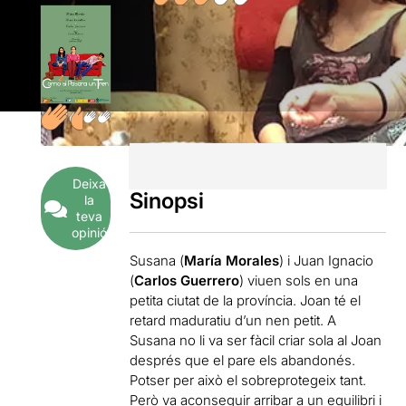
Deixa
Sinopsi
la
teva
opinió
Susana (
María Morales
) i Juan Ignacio
(
Carlos Guerrero
) viuen sols en una
petita ciutat de la província. Joan té el
retard maduratiu d’un nen petit. A
Susana no li va ser fàcil criar sola al Joan
després que el pare els abandonés.
Potser per això el sobreprotegeix tant.
Però va aconseguir arribar a un equilibri i