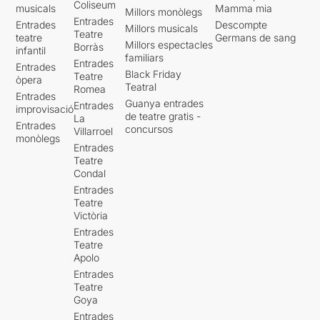
Coliseum
musicals
Mamma mia
Millors monòlegs
Entrades
Entrades
Descompte
Millors musicals
Teatre
teatre
Germans de sang
Millors espectacles
Borràs
infantil
familiars
Entrades
Entrades
Black Friday
Teatre
òpera
Teatral
Romea
Entrades
Guanya entrades
Entrades
improvisació
de teatre gratis -
La
Entrades
concursos
Villarroel
monòlegs
Entrades
Teatre
Condal
Entrades
Teatre
Victòria
Entrades
Teatre
Apolo
Entrades
Teatre
Goya
Entrades