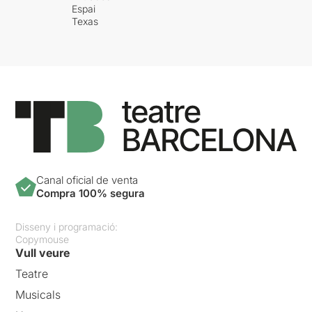
Espai
Texas
Canal oficial de venta
Compra 100% segura
Disseny i programació:
Copymouse
Vull veure
Teatre
Musicals