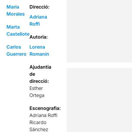
María
Direcció:
Morales
Adriana
Roffi
Marta
Castellote
Autoria:
Carlos
Lorena
Guerrero
Romanín
Ajudantia
de
direcció:
Esther
Ortega
Escenografia:
Adriana Roffi
Ricardo
Sánchez