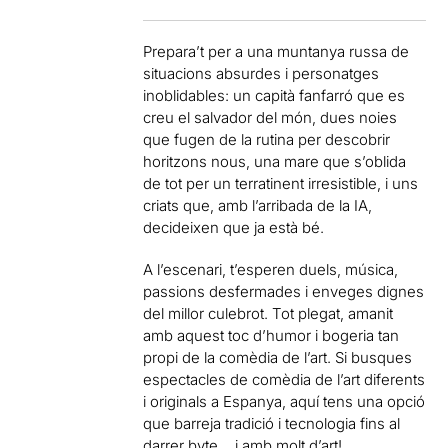
Prepara’t per a una muntanya russa de
situacions absurdes i personatges
inoblidables: un capità fanfarró que es
creu el salvador del món, dues noies
que fugen de la rutina per descobrir
horitzons nous, una mare que s’oblida
de tot per un terratinent irresistible, i uns
criats que, amb l’arribada de la IA,
decideixen que ja està bé.
A l’escenari, t’esperen duels, música,
passions desfermades i enveges dignes
del millor culebrot. Tot plegat, amanit
amb aquest toc d’humor i bogeria tan
propi de la comèdia de l’art. Si busques
espectacles de comèdia de l’art diferents
i originals a Espanya, aquí tens una opció
que barreja tradició i tecnologia fins al
darrer byte… i amb molt d’art!