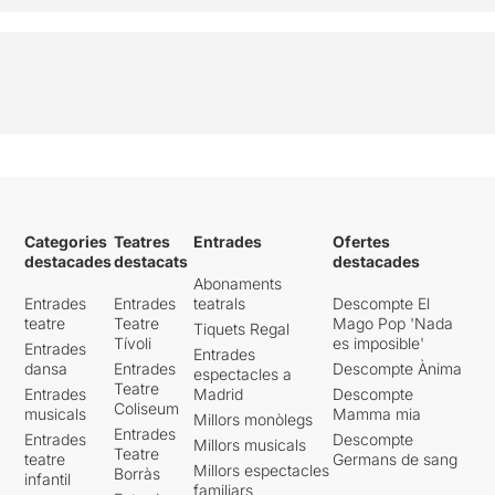
Categories
Teatres
Entrades
Ofertes
destacades
destacats
destacades
Abonaments
Entrades
Entrades
teatrals
Descompte El
teatre
Teatre
Mago Pop 'Nada
Tiquets Regal
Tívoli
es imposible'
Entrades
Entrades
dansa
Entrades
Descompte Ànima
espectacles a
Teatre
Entrades
Madrid
Descompte
Coliseum
musicals
Mamma mia
Millors monòlegs
Entrades
Entrades
Descompte
Millors musicals
Teatre
teatre
Germans de sang
Millors espectacles
Borràs
infantil
familiars