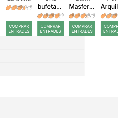
bufetada
Masferre
Arqui
a temps
r: Temps
: Cor
romp
COMPRAR
COMPRAR
COMPRAR
COMP
ENTRADES
ENTRADES
ENTRADES
ENTRA