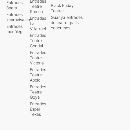
Entrades
Entrades
Black Friday
Teatre
òpera
Teatral
Romea
Entrades
Guanya entrades
Entrades
improvisació
de teatre gratis -
La
Entrades
concursos
Villarroel
monòlegs
Entrades
Teatre
Condal
Entrades
Teatre
Victòria
Entrades
Teatre
Apolo
Entrades
Teatre
Goya
Entrades
Espai
Texas