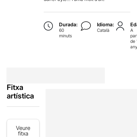
Durada:
Idioma:
Ed
60
Català
A
minuts
par
de 
an
Fitxa
artística
Veure
fitxa