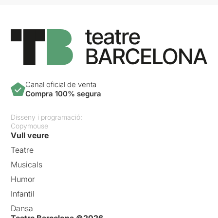
Canal oficial de venta
Compra 100% segura
Disseny i programació:
Copymouse
Vull veure
Teatre
Musicals
Humor
Infantil
Dansa
Teatre Barcelona ©2026