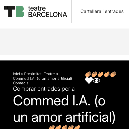
Cartellera i entrades
Descripció
Fitxa artística
Inici
»
Proximitat
,
Teatre
»
Commed I.A. (o un amor artificial)
Comèdia
Comprar entrades per a
Commed I.A. (o
un amor artificial)