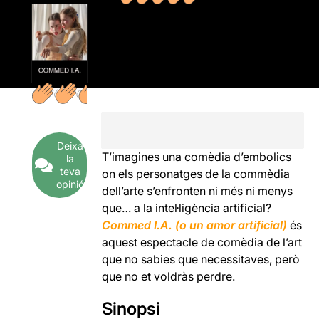
Deixa
T’imagines una comèdia d’embolics
la
teva
on els personatges de la commèdia
opinió
dell’arte s’enfronten ni més ni menys
que… a la intel·ligència artificial?
Commed I.A.
(o un amor artificial)
és
aquest espectacle de comèdia de l’art
que no sabies que necessitaves, però
que no et voldràs perdre.
Sinopsi