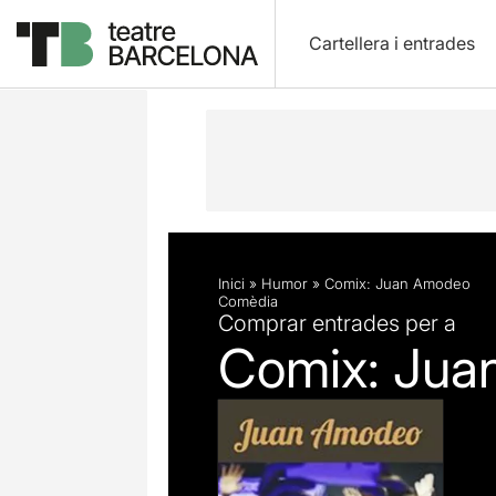
Cartellera i entrades
Descripció
Fitxa artística
Inici
»
Humor
»
Comix: Juan Amodeo
Comèdia
Comprar entrades per a
Comix: Jua