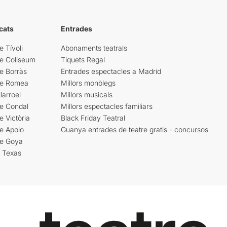
cats
Entrades
e Tívoli
Abonaments teatrals
re Coliseum
Tiquets Regal
e Borràs
Entrades espectacles a Madrid
re Romea
Millors monòlegs
larroel
Millors musicals
re Condal
Millors espectacles familiars
e Victòria
Black Friday Teatral
e Apolo
Guanya entrades de teatre gratis - concursos
re Goya
i Texas