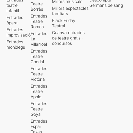
Millors musicals
Teatre
teatre
Germans de sang
Millors espectacles
Borràs
infantil
familiars
Entrades
Entrades
Black Friday
Teatre
òpera
Teatral
Romea
Entrades
Guanya entrades
Entrades
improvisació
de teatre gratis -
La
Entrades
concursos
Villarroel
monòlegs
Entrades
Teatre
Condal
Entrades
Teatre
Victòria
Entrades
Teatre
Apolo
Entrades
Teatre
Goya
Entrades
Espai
Texas