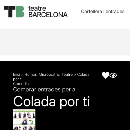
Cartellera i entrades
Descripció
Fitxa artística
Inici
»
Humor
,
Microteatre
,
Teatre
»
Colada
por ti
Comèdia
Comprar entrades per a
Colada por ti