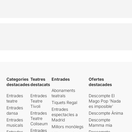
Categories
Teatres
Entrades
Ofertes
destacades
destacats
destacades
Abonaments
Entrades
Entrades
teatrals
Descompte El
teatre
Teatre
Mago Pop 'Nada
Tiquets Regal
Tívoli
es imposible'
Entrades
Entrades
dansa
Entrades
Descompte Ànima
espectacles a
Teatre
Entrades
Madrid
Descompte
Coliseum
musicals
Mamma mia
Millors monòlegs
Entrades
Entrades
Descompte