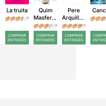
La truita
Quim
Pere
Canc
Masferre
Arquillué
r: Temps
: Coral
romput
COMPRAR
COMPRAR
COMPRAR
COMP
ENTRADES
ENTRADES
ENTRADES
ENTRA