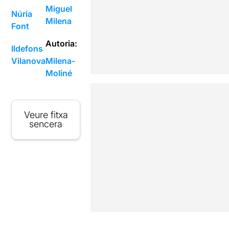
Miguel
Núria
Milena
Font
Autoria:
Ildefons
Vilanova
Milena-
Moliné
Veure fitxa
sencera