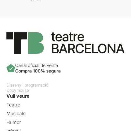
Canal oficial de venta
Compra 100% segura
Disseny i programació:
Copymouse
Vull veure
Teatre
Musicals
Humor
Infantil