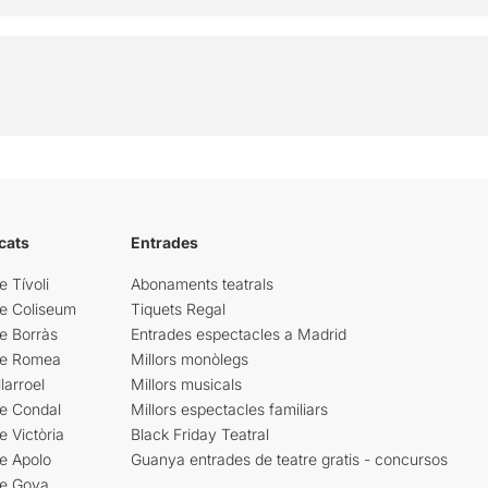
cats
Entrades
e Tívoli
Abonaments teatrals
re Coliseum
Tiquets Regal
e Borràs
Entrades espectacles a Madrid
re Romea
Millors monòlegs
larroel
Millors musicals
re Condal
Millors espectacles familiars
e Victòria
Black Friday Teatral
e Apolo
Guanya entrades de teatre gratis - concursos
re Goya