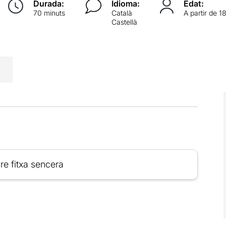
Durada:
Idioma:
Edat:
70 minuts
Català
A partir de 1
Castellà
re fitxa sencera