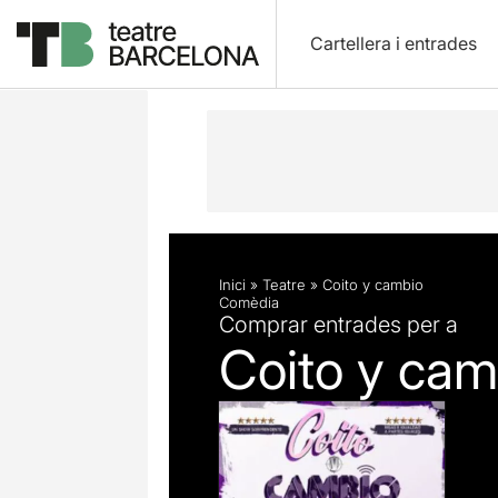
Cartellera i entrades
Descripció
Fitxa artística
Inici
»
Teatre
»
Coito y cambio
Comèdia
Comprar entrades per a
Coito y cam