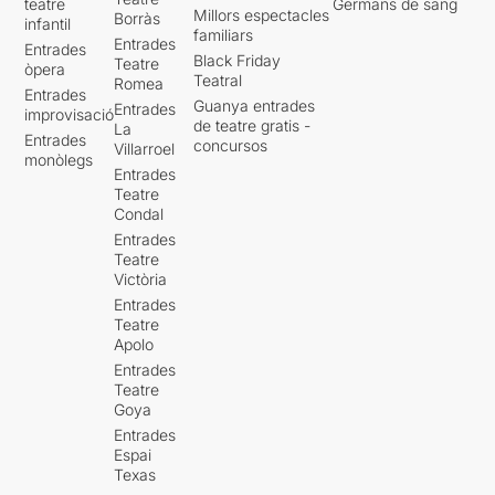
teatre
Germans de sang
Millors espectacles
Borràs
infantil
familiars
Entrades
Entrades
Black Friday
Teatre
òpera
Teatral
Romea
Entrades
Guanya entrades
Entrades
improvisació
de teatre gratis -
La
Entrades
concursos
Villarroel
monòlegs
Entrades
Teatre
Condal
Entrades
Teatre
Victòria
Entrades
Teatre
Apolo
Entrades
Teatre
Goya
Entrades
Espai
Texas