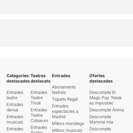
Categories
Teatres
Entrades
Ofertes
destacades
destacats
destacades
Abonaments
Entrades
Entrades
teatrals
Descompte El
teatre
Teatre
Mago Pop 'Nada
Tiquets Regal
Tívoli
es imposible'
Entrades
Entrades
dansa
Entrades
Descompte Ànima
espectacles a
Teatre
Entrades
Madrid
Descompte
Coliseum
musicals
Mamma mia
Millors monòlegs
Entrades
Entrades
Descompte
Millors musicals
Teatre