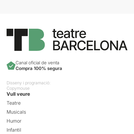
Canal oficial de venta
Compra 100% segura
Disseny i programació:
Copymouse
Vull veure
Teatre
Musicals
Humor
Infantil