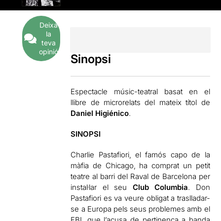
Deixa
la
teva
opinió
Sinopsi
Espectacle músic-teatral basat en el
llibre de microrelats del mateix títol de
Daniel Higiénico
.
SINOPSI
Charlie Pastafiori, el famós capo de la
màfia de Chicago, ha comprat un petit
teatre al barri del Raval de Barcelona per
instal·lar el seu
Club Columbia
. Don
Pastafiori es va veure obligat a traslladar-
se a Europa pels seus problemes amb el
FBI, que l’acusa de pertinença a banda