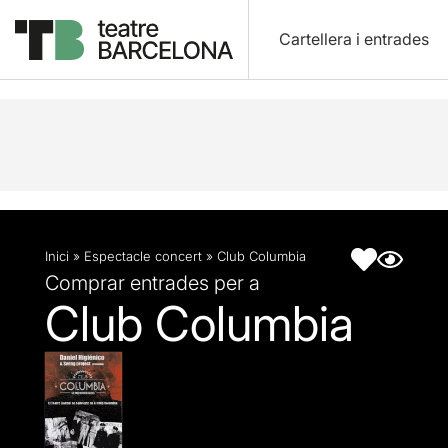
Cartellera i entrades
Descripció
Fitxa artística
Inici
»
Espectacle concert
»
Club Columbia
Comprar entrades per a
Club Columbia