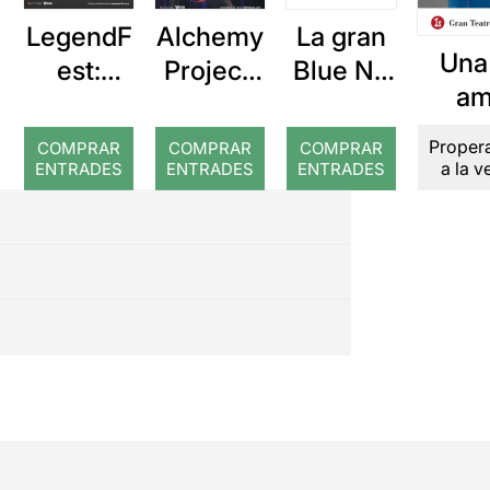
LegendF
Alchemy
La gran
Una 
est:
Project:
Blue Nit
a
Rolling
Homenaj
de Ana
Asm
Stones
e a Dire
Brenes
Proper
COMPRAR
COMPRAR
COMPRAR
Grigo
Tribute
Straits
a la 
ENTRADES
ENTRADES
ENTRADES