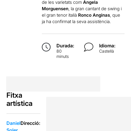
de les varietats com
Ángela
Morguensen
, la gran cantant de swing i
el gran tenor italià
Ronco Anginas
, que
ja ha confirmat la seva assistència.
Durada:
Idioma:
80
Castellà
minuts
Fitxa
artística
Daniel
Direcció:
Soler