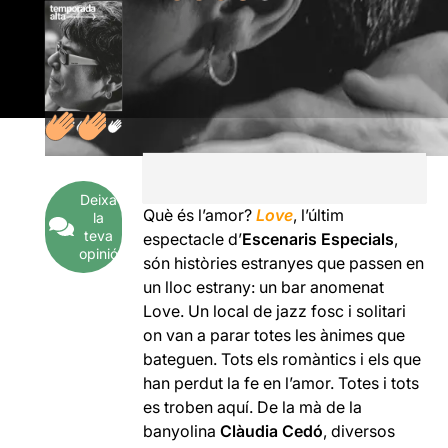
Deixa
Què és l’amor?
Love
, l’últim
la
teva
espectacle d’
Escenaris Especials
,
opinió
són històries estranyes que passen en
un lloc estrany: un bar anomenat
Love. Un local de jazz fosc i solitari
on van a parar totes les ànimes que
bateguen. Tots els romàntics i els que
han perdut la fe en l’amor. Totes i tots
es troben aquí. De la mà de la
banyolina
Clàudia Cedó
, diversos