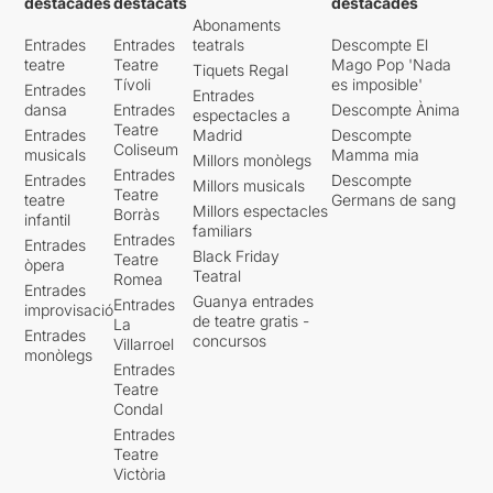
destacades
destacats
destacades
Abonaments
Entrades
Entrades
teatrals
Descompte El
teatre
Teatre
Mago Pop 'Nada
Tiquets Regal
Tívoli
es imposible'
Entrades
Entrades
dansa
Entrades
Descompte Ànima
espectacles a
Teatre
Entrades
Madrid
Descompte
Coliseum
musicals
Mamma mia
Millors monòlegs
Entrades
Entrades
Descompte
Millors musicals
Teatre
teatre
Germans de sang
Millors espectacles
Borràs
infantil
familiars
Entrades
Entrades
Black Friday
Teatre
òpera
Teatral
Romea
Entrades
Guanya entrades
Entrades
improvisació
de teatre gratis -
La
Entrades
concursos
Villarroel
monòlegs
Entrades
Teatre
Condal
Entrades
Teatre
Victòria