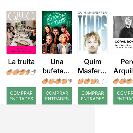
La truita
Una
Quim
Per
bufetada
Masferre
Arqui
a temps
r: Temps
: Cor
romp
COMPRAR
COMPRAR
COMPRAR
COMP
ENTRADES
ENTRADES
ENTRADES
ENTRA