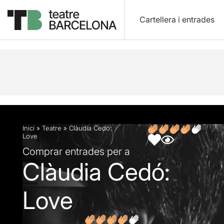
Cartellera i entrades
Descripció
Fitxa artística
Inici
»
Teatre
»
Clàudia Cedó:
Love
Comprar entrades per a
Clàudia Cedó:
Love