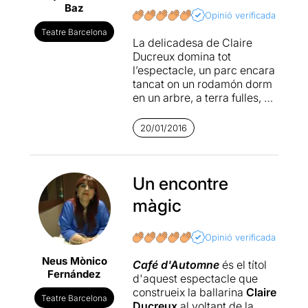
Baz
Opinió verificada
Teatre Barcelona
La delicadesa de Claire
Ducreux domina tot
l’espectacle, un parc encara
tancat on un rodamón dorm
en un arbre, a terra fulles, un
bar anomenat Café
d’automne … i arriba el
20/01/2016
cambrer, Toni Mira, que de
mica en mica va redreçant
la terrassa col·locant les
cadires i les flors a les
Un encontre
taules.
màgic
Una veu en off anuncia la
pròxima apertura del parc i
Opinió verificada
mentre esperem, el
Neus Mònico
rodamón, Claire Ducreux
Café d'Automne
és el títol
Fernández
actua per tot l’espai escènic
d'aquest espectacle que
i ens arrossega amb la seva
construeix la ballarina
Claire
Teatre Barcelona
capacitat de seducció, el
Ducreux
al voltant de la