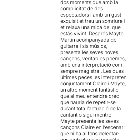
dos moments que amb la
màgia teatral, no us perdeu
complicitat de dos
la oportunitat d’anar a veure
espectadors i amb un gust
la Claire Ducreux i Mayte
exquisit et treu un somriure i
Martín.
et relaxa una mica del que
estàs vivint. Després Mayte
Martin acompanyada de
guitarra i sis músics,
presenta les seves noves
cançons, veritables poemes,
amb una interpretació com
sempre magistral. Les dues
últimes peces les interpreten
conjuntament Claire i Mayte,
un altre moment fantàstic
que al meu entendre crec
que hauria de repetir-se
durant tota l’actuació de la
cantant o sigui mentre
Mayte presenta les seves
cançons Claire en l’escenari
que hi ha al fons delectar-
nos amb els seus pausáts