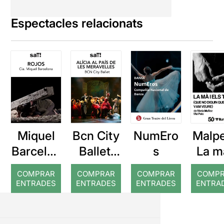
Espectacles relacionats
Miquel
Bcn City
NumEro
Malpe
Barcelon
Ballet:
s
La m
a: Rojos
Alícia al
el
COMPRAR
COMPRAR
COMPRAR
COMP
país de
temp
ENTRADES
ENTRADES
ENTRADES
ENTRA
les
Que 
meravell
digu