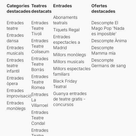
Categories
Teatres
Entrades
Ofertes
destacades
destacats
destacades
Abonaments
Entrades
Entrades
teatrals
Descompte El
teatre
Teatre
Mago Pop 'Nada
Tiquets Regal
Tívoli
es imposible'
Entrades
Entrades
dansa
Entrades
Descompte Ànima
espectacles a
Teatre
Entrades
Madrid
Descompte
Coliseum
musicals
Mamma mia
Millors monòlegs
Entrades
Entrades
Descompte
Millors musicals
Teatre
teatre
Germans de sang
Millors espectacles
Borràs
infantil
familiars
Entrades
Entrades
Black Friday
Teatre
òpera
Teatral
Romea
Entrades
Guanya entrades
Entrades
improvisació
de teatre gratis -
La
Entrades
concursos
Villarroel
monòlegs
Entrades
Teatre
Condal
Entrades
Teatre