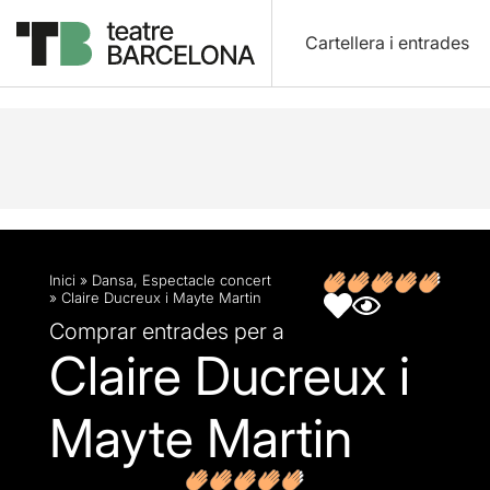
Cartellera i entrades
Descripció
Fitxa artística
Opinions
Inici
»
Dansa
,
Espectacle concert
»
Claire Ducreux i Mayte Martin
Comprar entrades per a
Claire Ducreux i
Mayte Martin