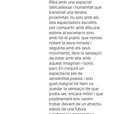
Si us bé de gust llegir la
Riba amb una especial
petits detalls que té la Claire
nostra crònica sencera ho
delicadessa i humanitat que
Ducreux a l’hora de crear un
podeu fer en aquest enllaç
transmet una tendra
espectacle, detalls plens de
del nostre Blog “Voltar i
proximitat, no sols amb els
bellesa i poesia com les
Voltar”:
dos espectadors escollits
fulles seques de la tardor,
http://wp.me/p19AHZ-fZs.
per compartir amb ella,una
els colors càlids de la seva
estona al escenario sino
roba, la intensitat de llum i
.
amb tot el public que nomes
els efectes visuals...
notant la seva mirada i
seguinla amb els seus
Pel que fa a la Mayte Martín
moviments, tens la sensaçio
que us haig de dir...
de estar amb ella amb
m’encanta!!! La seva veu
aquest imaginari i bonic
sincera, càlida amb tocs
parc.En conjunt un
melancòlics, és capaç
espectacle ple de
d’acariciar sense tan sols
sensibilitat,poesia i bon
tocar-te. La gran riquesa de
gust,malgrat tot hem va
registres que posseeix fa
quedar la sensaçio de que
d’ella una gran artista a la
podia ser, encara millor i que
que admiro enormement. En
posiblement ens varem
aquesta ocasió ens va
trobar devant de un atractiu
interpretar alguns temes
esbós de una futura
propis en forma de balada i
colaboraçio encara mes