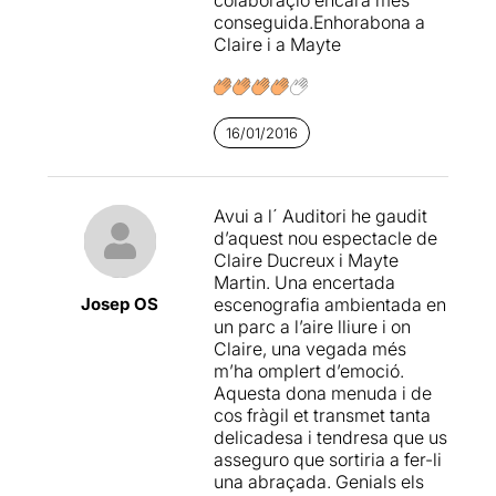
algun poema musicat de
conseguida.Enhorabona a
Manuel Alcántara
.
Claire i a Mayte
Costa creure que en tan sols
un més s’hagi pogut creat
aquesta meravella
d’espectacle. Brutal!!
16/01/2016
El públic entusiasmat de
peu, vam aplaudir amb
Avui a l´ Auditori he gaudit
ganes.
d’aquest nou espectacle de
Claire Ducreux i Mayte
Quan la Claire va entrar al
Martin. Una encertada
cafè de l’Auditori de nou
Josep OS
escenografia ambientada en
forts aplaudiments. Vaig
un parc a l’aire lliure i on
tenir la oportunitat de
Claire, una vegada més
felicitar-la personalment i
m’ha omplert d’emoció.
parlar amb ella. Mai oblidaré
Aquesta dona menuda i de
el somriure de la seva cara i
cos fràgil et transmet tanta
la seva amabilitat.
delicadesa i tendresa que us
asseguro que sortiria a fer-li
Si el que voleu és sentir
una abraçada. Genials els
emocions i moments de