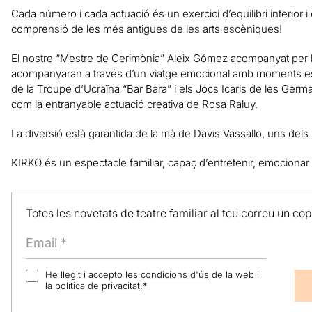
Cada número i cada actuació és un exercici d’equilibri interior i
comprensió de les més antigues de les arts escèniques!
El nostre “Mestre de Cerimònia” Aleix Gómez acompanyat per la
acompanyaran a través d’un viatge emocional amb moments es
de la Troupe d’Ucraïna “Bar Bara” i els Jocs Icaris de les Germa
com la entranyable actuació creativa de Rosa Raluy.
La diversió està garantida de la mà de Davis Vassallo, uns dels 
KIRKO és un espectacle familiar, capaç d’entretenir, emocionar 
Totes les novetats de teatre familiar al teu correu un co
He llegit i accepto les
condicions d'ús
de la web i
la
política de privacitat
.
*