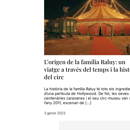
L’origen de la família Raluy: un
viatge a través del temps i la his
del circ
La història de la família Raluy té tots els ingredi
d’una pel·lícula de Hollywood. De fet, les seves
centenàries caravanes i el seu circ-museu van 
l’any 2011, escenari de […]
3 gener 2023