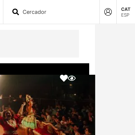
CAT
ESP