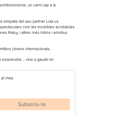
 exhibicionisme, un camí cap a la
 simpatia del seu partner Lola us
pectaculars com les increïbles acrobàcies
nes Raluy, i altres més íntims i emotius
millors clowns internacionals.
i sorprendre… vine a gaudir-lo!
p al mes