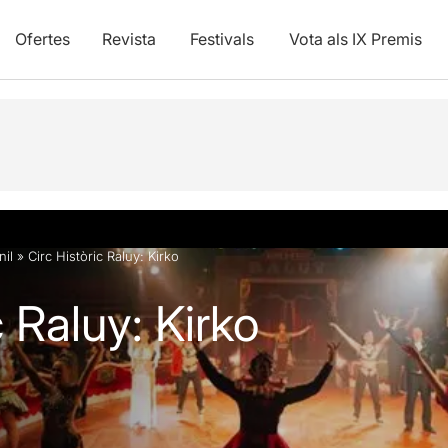
Ofertes
Revista
Festivals
Vota als IX Premis
vídeos
Articles
nil
»
Circ Històric Raluy: Kirko
c Raluy: Kirko