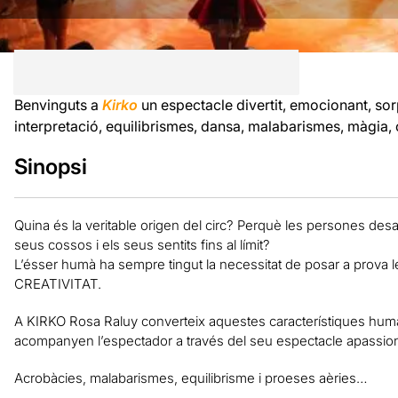
Benvinguts a
Kirko
un espectacle divertit, emocionant, sor
interpretació, equilibrismes, dansa, malabarismes, màgia, 
Sinopsi
Quina és la veritable origen del circ? Perquè les persones desaf
seus cossos i els seus sentits fins al límit?
L’ésser humà ha sempre tingut la necessitat de posar a prova 
CREATIVITAT.
A KIRKO Rosa Raluy converteix aquestes característiques hum
acompanyen l’espectador a través del seu espectacle apassio
Acrobàcies, malabarismes, equilibrisme i proeses aèries…