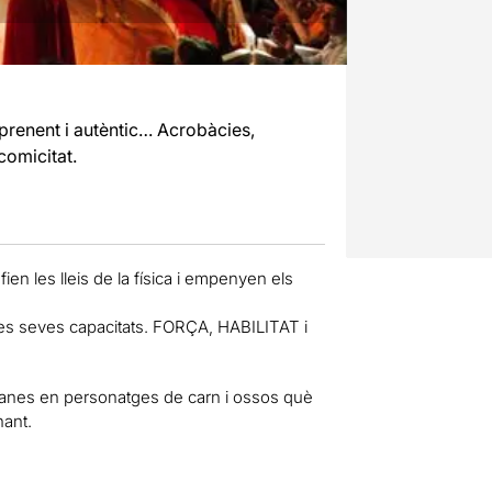
prenent i autèntic… Acrobàcies,
comicitat.
ien les lleis de la física i empenyen els
les seves capacitats. FORÇA, HABILITAT i
anes en personatges de carn i ossos què
nant.