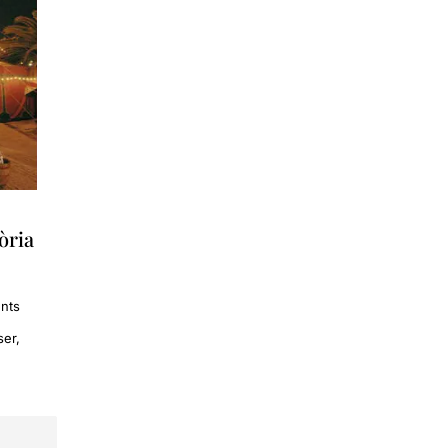
tòria
ents
ser,