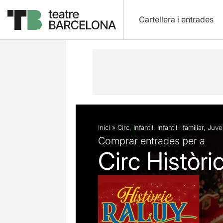
Cartellera i entrades
Descripció
Fitxa artística
Fotos i 
Inici
»
Circ
,
Infantil
,
Infantil i familiar
,
Juve
Comprar entrades per a
Circ Històri