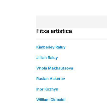
Fitxa artística
Kimberley Raluy
Jillian Raluy
Vhola Makhautsova
Ruslan Askerov
Ihor Kozhyn
William Giribaldi