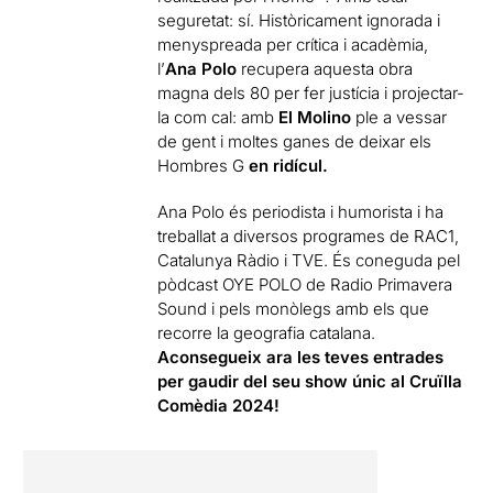
seguretat: sí. Històricament ignorada i
menyspreada per crítica i acadèmia,
l’
Ana Polo
recupera aquesta obra
magna dels 80 per fer justícia i projectar-
la com cal: amb
El
Molino
ple a vessar
de gent i moltes ganes de deixar els
Hombres G
en ridícul.
Ana Polo és periodista i humorista i ha
treballat a diversos programes de RAC1,
Catalunya Ràdio i TVE. És coneguda pel
pòdcast OYE POLO de Radio Primavera
Sound i pels monòlegs amb els que
recorre la geografia catalana.
Aconsegueix ara les teves entrades
per gaudir del seu show únic al Cruïlla
Comèdia 2024!