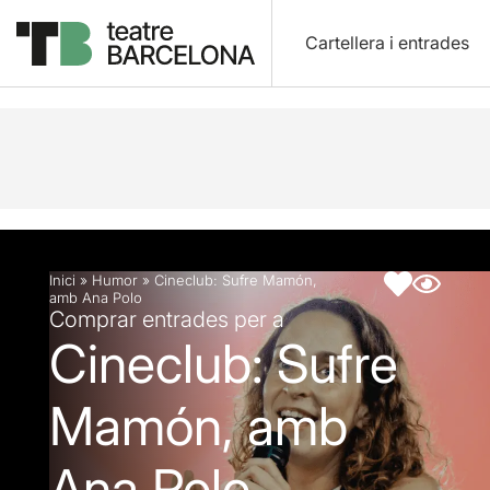
Cartellera i entrades
Descripció
Fitxa artística
Inici
»
Humor
»
Cineclub: Sufre Mamón,
amb Ana Polo
Comprar entrades per a
Cineclub: Sufre
Mamón, amb
Ana Polo