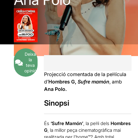
Deixa
la
teva
opinió
Projecció comentada de la pel·lícula
d’
Hombres G,
Sufre mamón
, amb
Ana Polo.
Sinopsi
És
‘Sufre Mamón’
, la pel·li dels
Hombres
G
, la millor peça cinematogràfica mai
realitzada per l’home™? Amb total