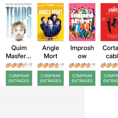
Quim
Angle
Improsh
Corta
Masferre
Mort
ow
cab
r: Temps
roj
COMPRAR
COMPRAR
COMPRAR
COMP
ENTRADES
ENTRADES
ENTRADES
ENTRA