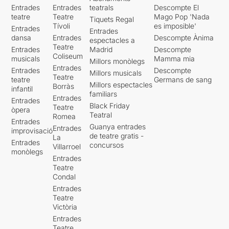
Entrades
Entrades
teatrals
Descompte El
teatre
Teatre
Mago Pop 'Nada
Tiquets Regal
Tívoli
es imposible'
Entrades
Entrades
dansa
Entrades
Descompte Ànima
espectacles a
Teatre
Entrades
Madrid
Descompte
Coliseum
musicals
Mamma mia
Millors monòlegs
Entrades
Entrades
Descompte
Millors musicals
Teatre
teatre
Germans de sang
Millors espectacles
Borràs
infantil
familiars
Entrades
Entrades
Black Friday
Teatre
òpera
Teatral
Romea
Entrades
Guanya entrades
Entrades
improvisació
de teatre gratis -
La
Entrades
concursos
Villarroel
monòlegs
Entrades
Teatre
Condal
Entrades
Teatre
Victòria
Entrades
Teatre