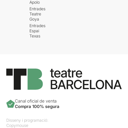
Apolo
Entrades
Teatre
Goya
Entrades
Espai
Texas
Canal oficial de venta
Compra 100% segura
Disseny i programació:
Copymouse