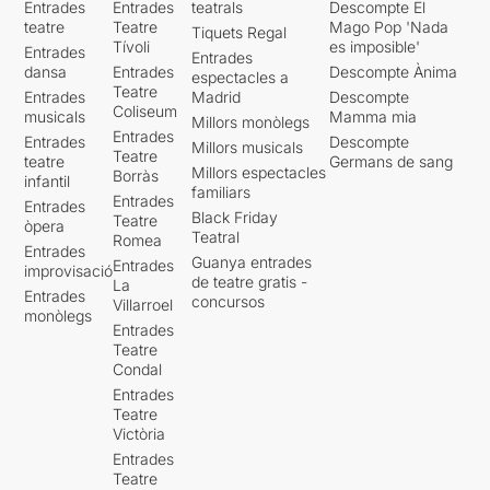
Entrades
Entrades
teatrals
Descompte El
Llàstima que això no es
teatre
Teatre
Mago Pop 'Nada
Tiquets Regal
tornarà a repetir, encara qui
Tívoli
es imposible'
Entrades
li ho demanin
.
Entrades
dansa
Entrades
Descompte Ànima
espectacles a
Teatre
Entrades
Madrid
Descompte
El públic entusiasmat vam
Coliseum
musicals
Mamma mia
aplaudir durant una bona
Millors monòlegs
Entrades
Entrades
Descompte
estona. Tímidament i una
Millors musicals
Teatre
teatre
Germans de sang
mica desconcertat va sortir
Millors espectacles
Borràs
infantil
a saludar un parell de
familiars
Entrades
Entrades
vegades.
Black Friday
Teatre
òpera
Teatral
Romea
Entrades
Em sento molt afortunada
Guanya entrades
Entrades
improvisació
de poder dir: jo hi vaig anar.
de teatre gratis -
La
Entrades
concursos
Villarroel
monòlegs
*** 1/2
Entrades
Teatre
Condal
Entrades
Teatre
Victòria
Entrades
Teatre