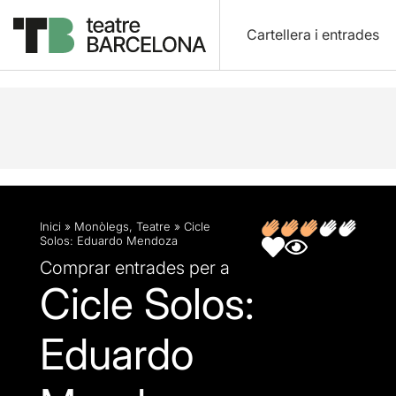
Cartellera i entrades
Descripció
Fitxa artística
Opinions
Inici
»
Monòlegs
,
Teatre
»
Cicle
Solos: Eduardo Mendoza
Comprar entrades per a
Cicle Solos:
Eduardo