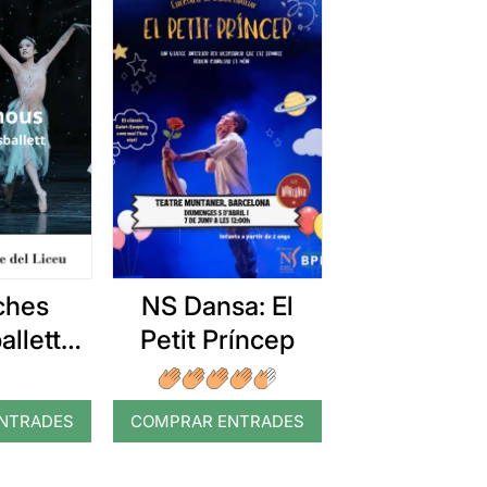
ches
NS Dansa: El
allett
Petit Príncep
he: El
anous
NTRADES
COMPRAR ENTRADES