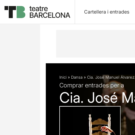
Cartellera i entrades
Descripció
Fitxa artística
Fotos i 
Inici
»
Dansa
»
Cia. José Manuel Álvarez
Comprar entrades per a
Cia. José M