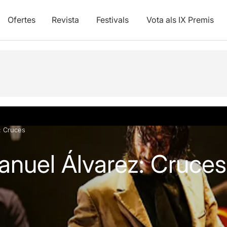
Ofertes
Revista
Festivals
Vota als IX Premis
vídeos
Articles
: Cruces
anuel Álvarez: Cruces