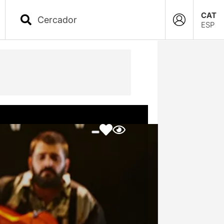
CAT
ESP