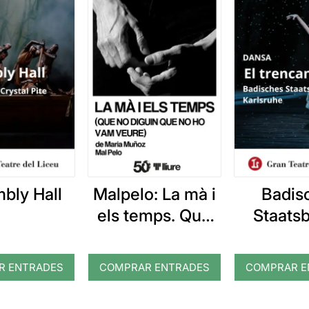
bly Hall
Malpelo: La mà i
Badis
els temps. Que
Staatsb
no diguin que no
Karlsru
ho vam veure
trenc
R ENTRADES
COMPRAR ENTRADES
COMPRAR E