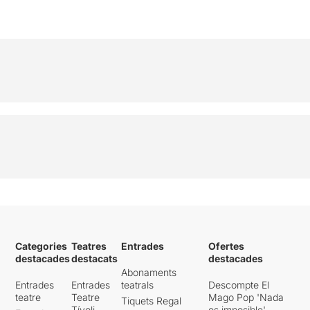
Categories
Teatres
Entrades
Ofertes
destacades
destacats
destacades
Abonaments
Entrades
Entrades
teatrals
Descompte El
teatre
Teatre
Mago Pop 'Nada
Tiquets Regal
Tívoli
es imposible'