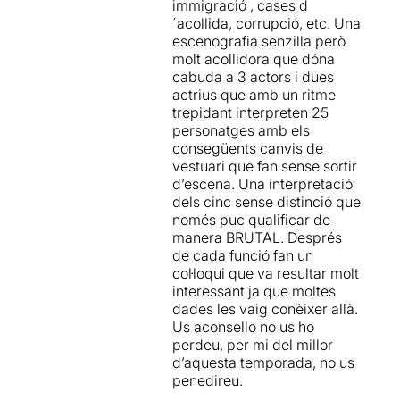
immigració , cases d
barrejat i amb una
´acollida, corrupció, etc. Una
coherència de discurs i
escenografia senzilla però
estètica impecable.
molt acollidora que dóna
cabuda a 3 actors i dues
Destaca el respecte que
actrius que amb un ritme
destil·la la interpretació de
trepidant interpreten 25
cadascun dels personatges,
personatges amb els
resultat d’un procés previ fet
consegüents canvis de
amb molta cura,
vestuari que fan sense sortir
comunicació, contacte i
d’escena. Una interpretació
diàleg amb les persones que
dels cinc sense distinció que
han verbalitzat les paraules
només puc qualificar de
que ara escoltem amb altres
manera BRUTAL. Després
veus però amb la mateixa
de cada funció fan un
essència.
col·loqui que va resultar molt
interessant ja que moltes
Tenim un exemple de
dades les vaig conèixer allà.
projecte on hi ha una aposta
Us aconsello no us ho
per construir conjuntament
perdeu, per mi del millor
amb diferents llenguatges
d’aquesta temporada, no us
artístics però amb qualitat,
penedireu.
pel que s’ha creat una xarxa
de col·laboració amb