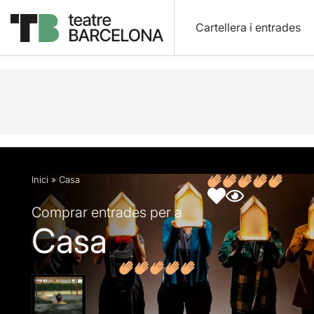
Cartellera i entrades
Descripció
Fitxa artística
Fotos i vídeos
Opin
Inici
»
Casa
Comprar entrades per a
Casa