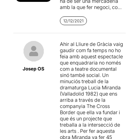
ha de ser una mercaderia
amb la que fer negoci, com
està passant actualment.
12/12/2021
L’obra Casa, de la
companyia Cross Border,
amb la direcció de Lucia
Ahir al Lliure de Gràcia vaig
Miranda i la interpretació de
gaudir com fa temps no ho
Pilar Bergés, Ángel Perabá,
feia amb aquest espectacle
Efraín Rodríguez, César
que enquadraria no només
Sánchez i Macarena Sanz
Josep OS
com a teatre documental
ha arribat al Teatre Lliure de
sinó també social. Un
Gracia, que li farà de casa
minuciós treball de la
encara una setmana més.
dramaturga Lucia Miranda
(Valladolid 1982) que ens
És una obra de teatre
arriba a través de la
Verbatim, amb molt de
companyia The Cross
dinamisme i molt de joc. Hi
Border que ella va fundar i
ha diversitat de propostes
que és un projecte que
escèniques durant l’hora i
treballa a la intersecció de
mitja que dura. Molts
les arts . Per fer aquesta
personatges diferents
obra Miranda va fer 45
habiten un espai escènic