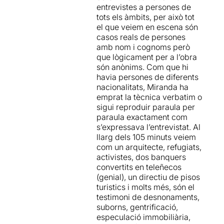
entrevistes a persones de
amb molta bellesa i molt
tots els àmbits, per això tot
cuidat, que suma i potència
el que veiem en escena són
al discurs i l’essència de
casos reals de persones
l’obra. A través d’històries
amb nom i cognoms però
personals de testimonis
que lògicament per a l’obra
reals que han regalat les
són anònims. Com que hi
seves vivències paraula a
havia persones de diferents
paraula, els espectadors i
nacionalitats, Miranda ha
espectadores reflexionem
emprat la tècnica verbatim o
entorn d’aquest gran tema
sigui reproduir paraula per
que és tenir una casa-refugi,
paraula exactament com
una llar en el millor dels
s’expressava l’entrevistat. Al
casos. I ho fem a través del
llarg dels 105 minuts veiem
nostres sentits i les nostres
com un arquitecte, refugiats,
emocions.
activistes, dos banquers
convertits en teleñecos
Poesia, humor,
muppets
,
(genial), un directiu de pisos
metateatre, moments molt
turistics i molts més, són el
durs, activisme potent,
testimoni de desnonaments,
musical, metàfores i
suborns, gentrificació,
referències a clàssics com
especulació immobiliària,
E.T... molt ben introduït,