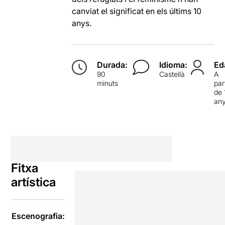
canviat el significat en els últims 10
anys.
Durada:
Idioma:
Ed
90
Castellà
A
minuts
par
de 
an
Fitxa
artística
Escenografia: