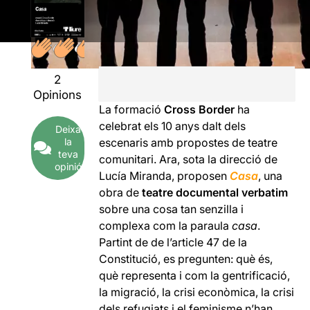
2
Opinions
La formació
Cross Border
ha
celebrat els 10 anys dalt dels
Deixa
la
escenaris amb propostes de teatre
teva
comunitari. Ara, sota la direcció de
opinió
Lucía Miranda, proposen
Casa
, una
obra de
teatre documental verbatim
sobre una cosa tan senzilla i
complexa com la paraula
casa
.
Partint de de l’article 47 de la
Constitució, es pregunten: què és,
què representa i com la gentrificació,
la migració, la crisi econòmica, la crisi
dels refugiats i el feminisme n’han