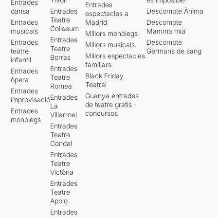
Entrades
Entrades
dansa
Entrades
Descompte Ànima
espectacles a
Teatre
Entrades
Madrid
Descompte
Coliseum
musicals
Mamma mia
Millors monòlegs
Entrades
Entrades
Descompte
Millors musicals
Teatre
teatre
Germans de sang
Millors espectacles
Borràs
infantil
familiars
Entrades
Entrades
Black Friday
Teatre
òpera
Teatral
Romea
Entrades
Guanya entrades
Entrades
improvisació
de teatre gratis -
La
Entrades
concursos
Villarroel
monòlegs
Entrades
Teatre
Condal
Entrades
Teatre
Victòria
Entrades
Teatre
Apolo
Entrades