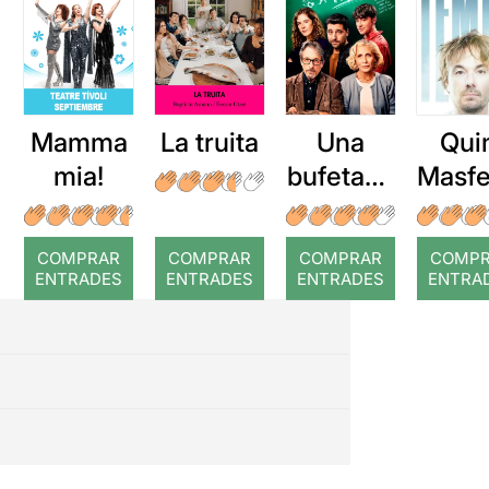
Mamma
La truita
Una
Qui
mia!
bufetada
Masfe
a temps
r: Te
COMPRAR
COMPRAR
COMPRAR
COMP
ENTRADES
ENTRADES
ENTRADES
ENTRA