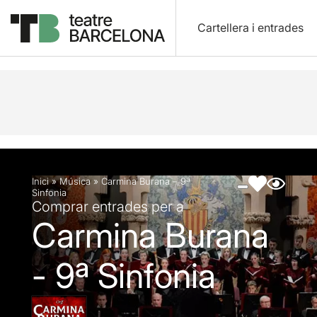
Cartellera i entrades
Descripció
Fitxa artística
Fotos i vídeos
Inici
»
Música
»
Carmina Burana – 9ª
Sinfonia
Comprar entrades per a
Carmina Burana
- 9ª Sinfonia