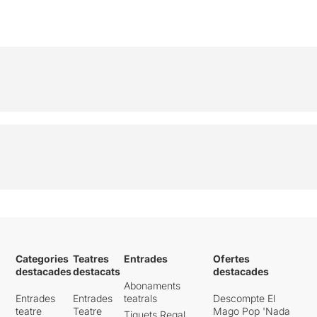
Categories
Teatres
Entrades
Ofertes
destacades
destacats
destacades
Abonaments
Entrades
Entrades
teatrals
Descompte El
teatre
Teatre
Mago Pop 'Nada
Tiquets Regal