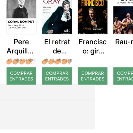
Pere
El retrat
Francisc
Rau-
Arquillué
de
o: gira
: Coral
Dorian
45º
romput
Gray
aniversa
COMPRAR
COMPRAR
COMPRAR
COMP
rio
ENTRADES
ENTRADES
ENTRADES
ENTRA