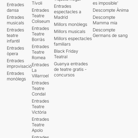
Tívoli
es imposible'
Entrades
Entrades
dansa
Entrades
Descompte Ànima
espectacles a
Teatre
Entrades
Madrid
Descompte
Coliseum
musicals
Mamma mia
Millors monòlegs
Entrades
Entrades
Descompte
Millors musicals
Teatre
teatre
Germans de sang
Millors espectacles
Borràs
infantil
familiars
Entrades
Entrades
Black Friday
Teatre
òpera
Teatral
Romea
Entrades
Guanya entrades
Entrades
improvisació
de teatre gratis -
La
Entrades
concursos
Villarroel
monòlegs
Entrades
Teatre
Condal
Entrades
Teatre
Victòria
Entrades
Teatre
Apolo
Entrades