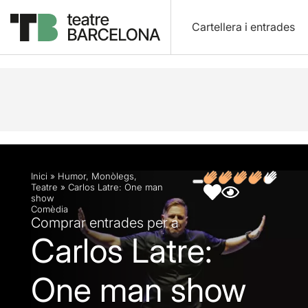
Cartellera i entrades
Descripció
Fitxa artística
Fotos i vídeos
Opin
Inici
»
Humor
,
Monòlegs
,
Teatre
»
Carlos Latre: One man
show
Comèdia
Comprar entrades per a
Carlos Latre:
One man show