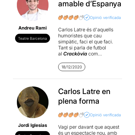
amable d’Espanya
Opinió verificada
Andreu Rami
Carlos
Latre
és d'aquells
humoristes que cau
Teatre Barcelona
simpàtic, faci el que faci.
Tant si parla de futbol
al
Crackòvia
com
si esvalota el galliner
a
Crónicas
Marcianas
o
Tu
18/12/2020
cara
me
suena
. Domina
com ningú i l'imaginari
espanyol i la seva cultura
popular, i té la capacitat de
Carlos Latre en
fer-ne un retrat distorsionat
plena forma
(i sempre amable), a partir
dels centenars de
personatges que habiten
Opinió verificada
dins seu.
Apela
espais
Jordi Iglesias
comuns que tots
Vagi per davant que aquest
coneixem:
polítics i
és un espectacle nou, amb