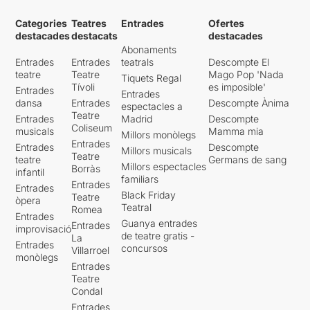
Categories
Teatres
Entrades
Ofertes
destacades
destacats
destacades
Abonaments
Entrades
Entrades
teatrals
Descompte El
teatre
Teatre
Mago Pop 'Nada
Tiquets Regal
Tívoli
es imposible'
Entrades
Entrades
dansa
Entrades
Descompte Ànima
espectacles a
Teatre
Entrades
Madrid
Descompte
Coliseum
musicals
Mamma mia
Millors monòlegs
Entrades
Entrades
Descompte
Millors musicals
Teatre
teatre
Germans de sang
Millors espectacles
Borràs
infantil
familiars
Entrades
Entrades
Black Friday
Teatre
òpera
Teatral
Romea
Entrades
Guanya entrades
Entrades
improvisació
de teatre gratis -
La
Entrades
concursos
Villarroel
monòlegs
Entrades
Teatre
Condal
Entrades