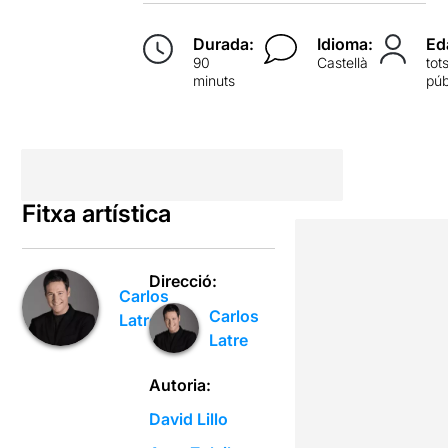
Durada:
Idioma:
Ed
90
Castellà
tot
minuts
púb
Fitxa artística
Direcció:
Carlos
Carlos
Latre
Latre
Autoria:
David Lillo