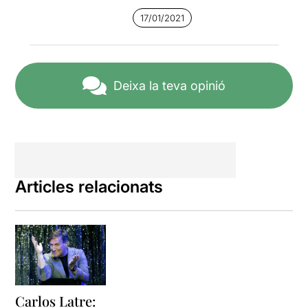
el millor imitador del país,
17/01/2021
canta de meravella.
Deixa la teva opinió
Articles relacionats
Carlos Latre: