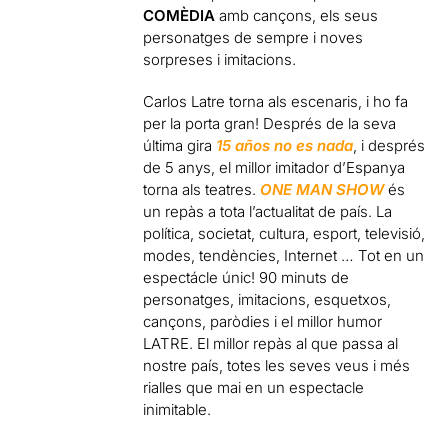
COMÈDIA
amb cançons, els seus
personatges de sempre i noves
sorpreses i imitacions.
Carlos Latre torna als escenaris, i ho fa
per la porta gran! Després de la seva
última gira
15 años no es nada
, i després
de 5 anys, el millor imitador d’Espanya
torna als teatres.
ONE MAN SHOW
és
un repàs a tota l’actualitat de país. La
política, societat, cultura, esport, televisió,
modes, tendències, Internet … Tot en un
espectácle únic! 90 minuts de
personatges, imitacions, esquetxos,
cançons, paròdies i el millor humor
LATRE. El millor repàs al que passa al
nostre país, totes les seves veus i més
rialles que mai en un espectacle
inimitable.