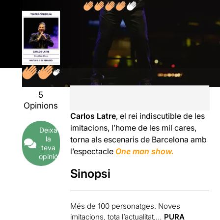
5
Opinions
Carlos Latre
, el rei indiscutible de les
imitacions, l’home de les mil cares,
Deixa
torna als escenaris de Barcelona amb
la
teva
l’espectacle
One man show.
opinió
Sinopsi
Més de 100 personatges. Noves
imitacions, tota l’actualitat,…
PURA