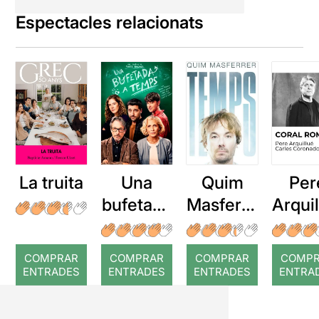
Espectacles relacionats
La truita
Una
Quim
Per
bufetada
Masferre
Arqui
a temps
r: Temps
: Cor
romp
COMPRAR
COMPRAR
COMPRAR
COMP
ENTRADES
ENTRADES
ENTRADES
ENTRA