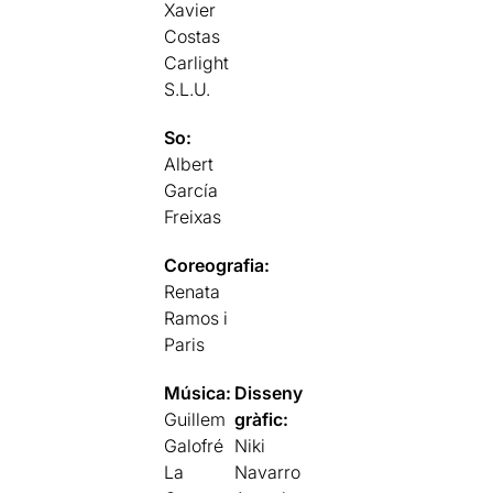
Xavier
Costas
Carlight
S.L.U.
So:
Albert
García
Freixas
Coreografia:
Renata
Ramos i
Paris
Música:
Disseny
Guillem
gràfic:
Galofré
Niki
La
Navarro