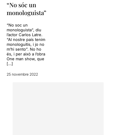
“No sóc un
monologuista”
“No soc un
monologuista”, diu
l’actor Carlos Latre.
“Al nostre país tenim
monologuitis, i jo no
m’hi sento”. No ho
és, i per això a l’obra
One man show, que
[…]
25 novembre 2022