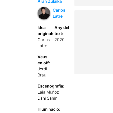
Aran Zulaika
Carlos
Latre
Idea
Any del
original:
text:
Carlos
2020
Latre
Veus
en off:
Jordi
Brau
Escenografia:
Laia Muñoz
Dani Sanin
Il·luminació: