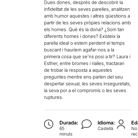
Dues dones, després de descobrir la
infidelitat de les seves parelles, analitzen
amb humor aquestes i altres qüestions a
partir de les seves pròpies relacions amb
els homes. Què és la dona? ¿Som tan
diferents homes i dones? Existeix la
parella ideal o estem perdent el temps
buscant i hauríem agafar-nos a la
primera cosa que se’ns posi a tir? Laura i
Esther, entre bromes i rialles, tractaran
de trobar la resposta a aquestes
preguntes mentre ens parlen del seu
despertar sexual, les seves inseguretats,
la seva por a el compromís o les seves
ruptures.
Durada:
Idioma:
Ed
65
Castellà
No
minuts
re