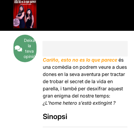
Deixa
la
teva
opinió
Cariño, esto no es lo que parece
és
una comèdia on podrem veure a dues
dones en la seva aventura per tractar
de trobar el secret de la vida en
parella, i també per desxifrar aquest
gran enigma del nostre temps:
¿L’home hetero s’està extingint ?
Sinopsi