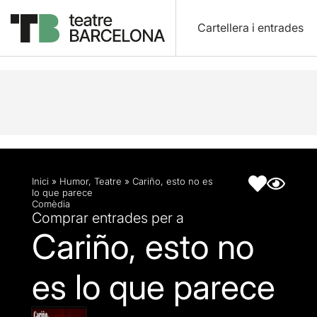
Cartellera i entrades
Descripció
Fitxa artística
Inici
»
Humor
,
Teatre
»
Cariño, esto no es
lo que parece
Comèdia
Comprar entrades per a
Cariño, esto no
es lo que parece