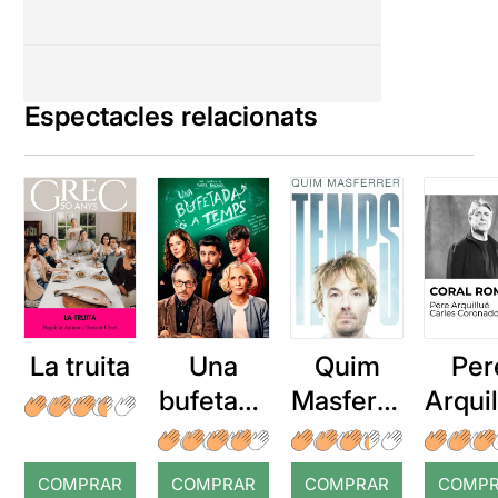
Espectacles relacionats
La truita
Una
Quim
Per
bufetada
Masferre
Arqui
a temps
r: Temps
: Cor
romp
COMPRAR
COMPRAR
COMPRAR
COMP