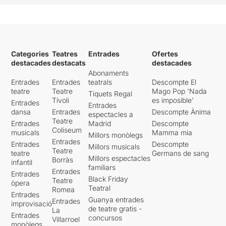
Categories
Teatres
Entrades
Ofertes
destacades
destacats
destacades
Abonaments
Entrades
Entrades
teatrals
Descompte El
teatre
Teatre
Mago Pop 'Nada
Tiquets Regal
Tívoli
es imposible'
Entrades
Entrades
dansa
Entrades
Descompte Ànima
espectacles a
Teatre
Entrades
Madrid
Descompte
Coliseum
musicals
Mamma mia
Millors monòlegs
Entrades
Entrades
Descompte
Millors musicals
Teatre
teatre
Germans de sang
Millors espectacles
Borràs
infantil
familiars
Entrades
Entrades
Black Friday
Teatre
òpera
Teatral
Romea
Entrades
Guanya entrades
Entrades
improvisació
de teatre gratis -
La
Entrades
concursos
Villarroel
monòlegs