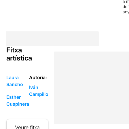
a 
de 
an
Fitxa
artística
Laura
Autoria:
Sancho
Iván
Campillo
Esther
Cuspinera
Veure fitxa