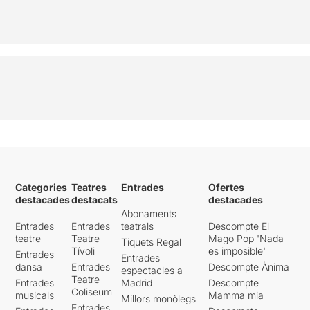
6 -
RELOADED
AUTÓNOMA
de Cia.
Pelipolaka (Néstor Reina i
Irene Vicente)
En el recompte del resultat
final de públic
va haver-
hi un empat
. La direcció
del TNT va considerar que
les dues propostes
guanyadores serien
representades
íntegrament la pròxima
edició del Festival.
Categories
Teatres
Entrades
Ofertes
destacades
destacats
destacades
Per veure l'apunt original,
Abonaments
només cal clicar
AQUÍ
Entrades
Entrades
teatrals
Descompte El
teatre
Teatre
Mago Pop 'Nada
Tiquets Regal
Tívoli
es imposible'
Entrades
Entrades
dansa
Entrades
Descompte Ànima
espectacles a
Teatre
Entrades
Madrid
Descompte
Coliseum
musicals
Mamma mia
Millors monòlegs
Entrades