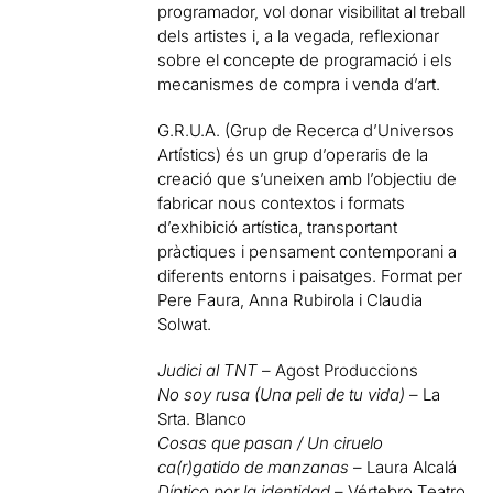
programador, vol donar visibilitat al treball
dels artistes i, a la vegada, reflexionar
sobre el concepte de programació i els
mecanismes de compra i venda d’art.
G.R.U.A. (Grup de Recerca d’Universos
Artístics) és un grup d’operaris de la
creació que s’uneixen amb l’objectiu de
fabricar nous contextos i formats
d’exhibició artística, transportant
pràctiques i pensament contemporani a
diferents entorns i paisatges. Format per
Pere Faura, Anna Rubirola i Claudia
Solwat.
Judici al TNT
– Agost Produccions
No soy rusa (Una peli de tu vida)
– La
Srta. Blanco
Cosas que pasan / Un ciruelo
ca(r)gatido de manzanas
– Laura Alcalá
Díptico por la identidad
– Vértebro Teatro