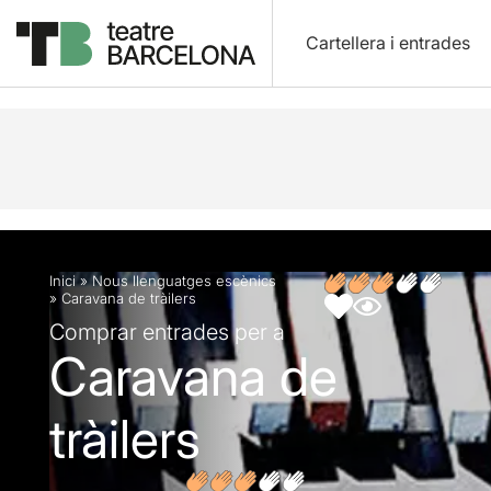
Cartellera i entrades
Descripció
Fitxa artística
Opinions
Inici
»
Nous llenguatges escènics
»
Caravana de tràilers
Comprar entrades per a
Caravana de
tràilers