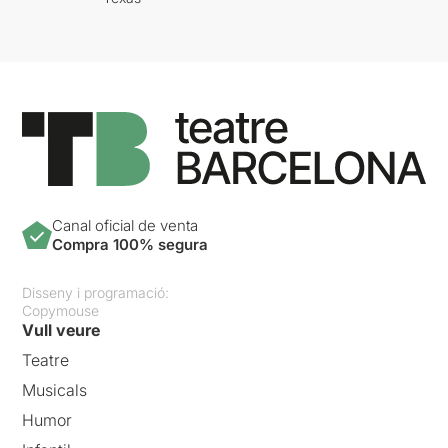
Canal oficial de venta
Compra 100% segura
Disseny i programació:
Copymouse
Vull veure
Teatre
Musicals
Humor