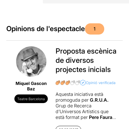
Opinions de l'espectacle
1
Proposta escènica
de diversos
projectes inicials
Opinió verificada
Miquel Gascon
Baz
Aquesta iniciativa està
Teatre Barcelona
promoguda per
G.R.U.A.
Grup de Recerca
d’Universos Artístics que
està format per
Pere Faura
,
Anna Rubirola
i
Claudia
Solwat
i tenen com a