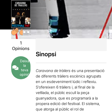
1
Opinions
Sinopsi
Deixa
la
teva
Caravana de tràilers
és una presentació
opinió
de diferents tràilers escènics agrupats
en un esdeveniment lúdic i reflexiu.
S’ofereixen 6 tràilers i, al final de la
vetllada, el públic escull la peça
guanyadora, que es programarà a la
propera edició del festival. El sistema,
que atorga al públic el rol de