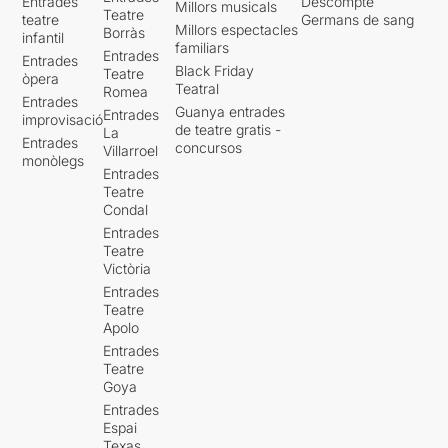
Entrades
Descompte
Millors musicals
Teatre
teatre
Germans de sang
Millors espectacles
Borràs
infantil
familiars
Entrades
Entrades
Black Friday
Teatre
òpera
Teatral
Romea
Entrades
Guanya entrades
Entrades
improvisació
de teatre gratis -
La
Entrades
concursos
Villarroel
monòlegs
Entrades
Teatre
Condal
Entrades
Teatre
Victòria
Entrades
Teatre
Apolo
Entrades
Teatre
Goya
Entrades
Espai
Texas