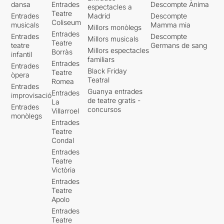
dansa
Entrades
Descompte Ànima
espectacles a
Teatre
Entrades
Madrid
Descompte
Coliseum
musicals
Mamma mia
Millors monòlegs
Entrades
Entrades
Descompte
Millors musicals
Teatre
teatre
Germans de sang
Millors espectacles
Borràs
infantil
familiars
Entrades
Entrades
Black Friday
Teatre
òpera
Teatral
Romea
Entrades
Guanya entrades
Entrades
improvisació
de teatre gratis -
La
Entrades
concursos
Villarroel
monòlegs
Entrades
Teatre
Condal
Entrades
Teatre
Victòria
Entrades
Teatre
Apolo
Entrades
Teatre