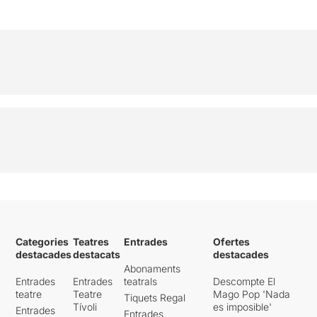
mica en mica, de totes les
capes que el formen, deixant
visible el seu esquelet, amb
la finalitat de transportant-
nos al principi dels nostres
orígens, on hi tenim
guardats els nostres secrets,
les nostres històries. Capes
que ens posem nosaltres
mateixos per protegir-nos
del món que ens envolta.
Espectacle recomanat per a
tots els públics. No el deixeu
escapar !!!
Categories
Teatres
Entrades
Ofertes
destacades
destacats
destacades
Abonaments
Entrades
Entrades
teatrals
Descompte El
teatre
Teatre
Mago Pop 'Nada
Tiquets Regal
Tívoli
es imposible'
Entrades
Entrades