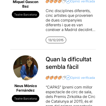
Opinió verificada
Miquel Gascon
Baz
Cinc disciplines diferents,
Teatre Barcelona
cinc artistes que provenien
de dues companyies
diferents i que es van
conèixer a Madrid decidint
al cap d’un temps crear “eia”
i aprofitar les diferències
13/12/2015
artístiques de cadascú
d’ells.
Equilibris acrobàtics, salts
Quan la dificultat
mortals i piràmides humanes
sembla fàcil
en moviment. Energia i
autoironia són les claus per
realitzar una exploració de
Opinió verificada
les capes de la personalitat i
Neus Mònico
de la societat i oferir al
“CAPAS” (premi com millor
Fernández
públic diverses claus per a
espectacle de circ de sala,
la lectura i interpretació de
dels Premis Zirkolika de Circ
Teatre Barcelona
l'espectacle.
de Catalunya al 2011), és el
nom del primer espectacle