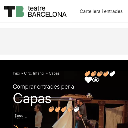
Cartellera i entrades
Descripció
Fitxa artística
Fotos i vídeos
Opin
Inici
»
Circ
,
Infantil
»
Capas
Comprar entrades per a
Capas