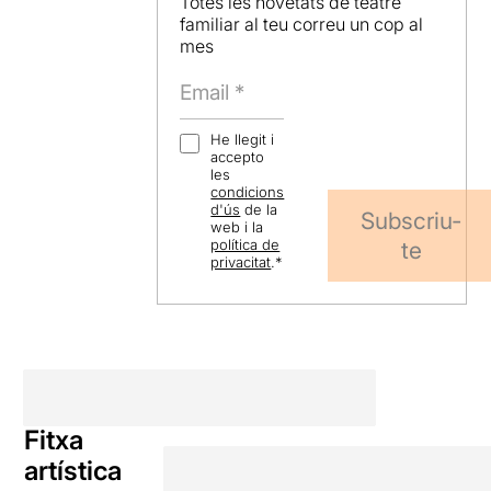
Totes les novetats de teatre
familiar al teu correu un cop al
mes
He llegit i
accepto
les
condicions
d'ús
de la
Subscriu-
web i la
política de
te
privacitat
.
*
Fitxa
artística