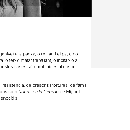
ivet a la panxa, o retirar-li el pa, o no
 o fer-lo matar treballant, o incitar-lo al
aquestes coses són prohibides al nostre
i resistència, de presons i tortures, de fam i
nçons com
Nanas de la Cebolla
de Miguel
genocidis.