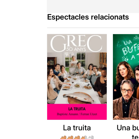
Espectacles relacionats
La truita
Una b
t