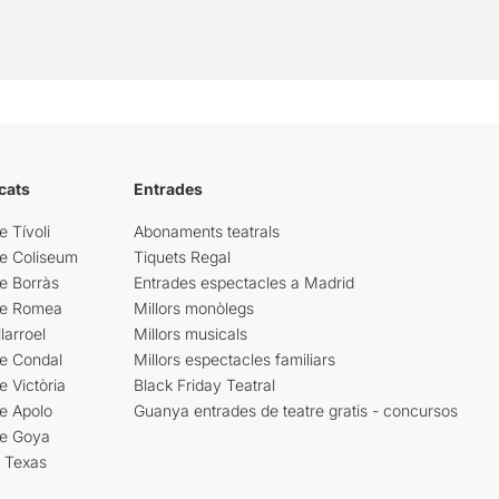
cats
Entrades
e Tívoli
Abonaments teatrals
re Coliseum
Tiquets Regal
e Borràs
Entrades espectacles a Madrid
re Romea
Millors monòlegs
larroel
Millors musicals
re Condal
Millors espectacles familiars
e Victòria
Black Friday Teatral
e Apolo
Guanya entrades de teatre gratis - concursos
re Goya
i Texas