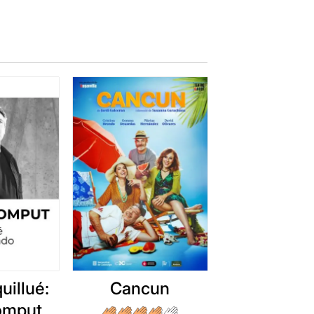
uillué:
Cancun
romput