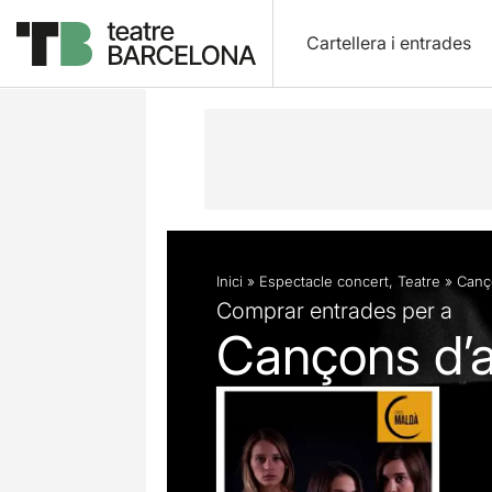
Cartellera i entrades
Descripció
Fitxa artística
Inici
»
Espectacle concert
,
Teatre
»
Canç
Comprar entrades per a
Cançons d’a