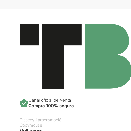
Canal oficial de venta
Compra 100% segura
Disseny i programació:
Copymouse
Vull veure