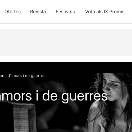
Ofertes
Revista
Festivals
Vota als IX Premis
ons d’amors i de guerres
mors i de guerres