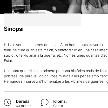
Sinopsi
Hi ha diverses maneres de matar. A un home, pots clavar-li un gan
tenir-ne cura quan està malalt, o entaforar-lo en una casa infecta,
suïcidi, o fer-lo anar a la guerra, etc. Només unes quantes d’
Estat.
Una obra que relata en primera persona històries reals de lluita 
pobresa, de pèrdua i dolor. Posa música a les penes amb ca
Hernández, i serveix d’homenatge a les víctimes de guerres i 
Durada:
Idioma:
60 minuts
Català