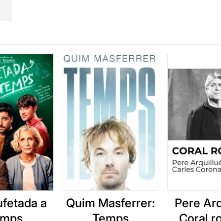
ufetada a
Quim Masferrer:
Pere Arq
emps
Temps
Coral 