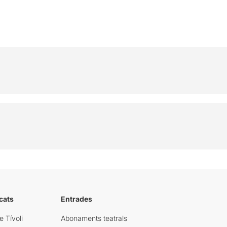
cats
Entrades
e Tívoli
Abonaments teatrals