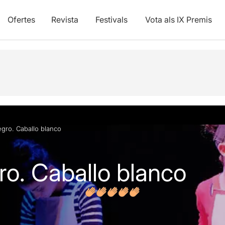
Ofertes
Revista
Festivals
Vota als IX Premis
vídeos
egro. Caballo blanco
ro. Caballo blanco