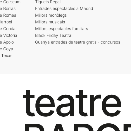
re Coliseum
Tiquets Regal
e Borràs
Entrades espectacles a Madrid
re Romea
Millors monòlegs
larroel
Millors musicals
re Condal
Millors espectacles familiars
e Victòria
Black Friday Teatral
e Apolo
Guanya entrades de teatre gratis - concursos
re Goya
i Texas