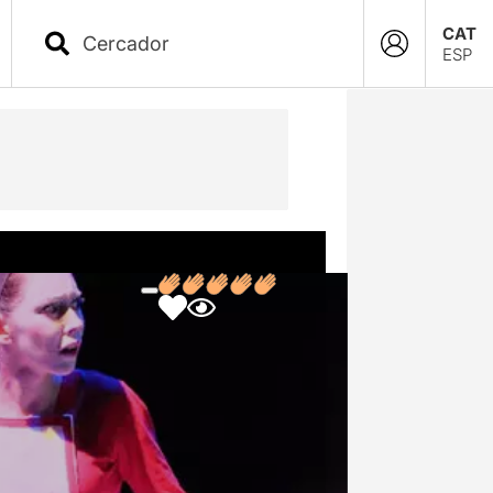
CAT
ESP