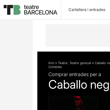
Cartellera i entrades
Descripció
Fitxa artística
Fotos i 
Inici
»
Teatre
,
Teatre gestual
»
Caballo n
Comèdia
Comprar entrades per a
Caballo neg