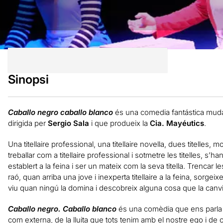
Sinopsi
Caballo negro caballo blanco
és una comedia fantástica muda
dirigida per
Sergio Sala
i que produeix la
Cia. Mayéutics
.
Una titellaire professional, una titellaire novella, dues titelles
treballar com a titellaire professional i sotmetre les titelles, s
establert a la feina i ser un mateix com la seva titella. Trencar
raó, quan arriba una jove i inexperta titellaire a la feina, sorge
viu quan ningú la domina i descobreix alguna cosa que la can
Caballo negro. Caballo blanco
és una comèdia que ens parla de
com externa, de la lluita que tots tenim amb el nostre ego i d