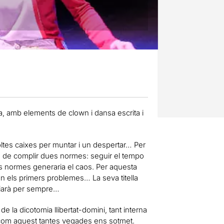
, amb elements de clown i dansa escrita i
, moltes caixes per muntar i un despertar… Per
’han de complir dues normes: seguir el tempo
 les normes generaria el caos. Per aquesta
ixen els primers problemes… La seva titella
viarà per sempre…
 la dicotomia llibertat-domini, tant interna
e com aquest tantes vegades ens sotmet.