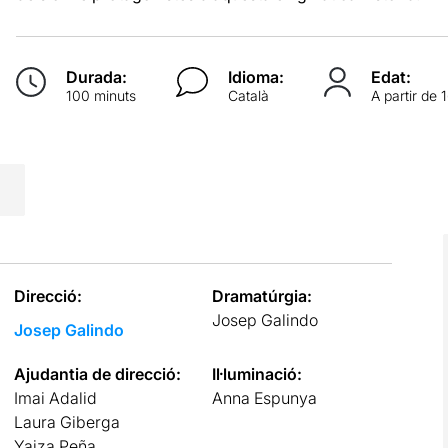
Durada:
Idioma:
Edat:
100 minuts
Català
A partir de 
Direcció:
Dramatúrgia:
Josep Galindo
Josep Galindo
Ajudantia de direcció:
Il·luminació:
Imai Adalid
Anna Espunya
Laura Giberga
Yaiza Peña