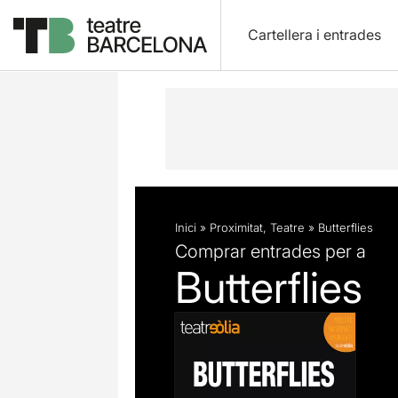
Cartellera i entrades
Descripció
Fitxa artística
Inici
»
Proximitat
,
Teatre
»
Butterflies
Comprar entrades per a
Butterflies