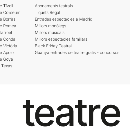
e Tívoli
Abonaments teatrals
re Coliseum
Tiquets Regal
e Borràs
Entrades espectacles a Madrid
re Romea
Millors monòlegs
larroel
Millors musicals
re Condal
Millors espectacles familiars
e Victòria
Black Friday Teatral
e Apolo
Guanya entrades de teatre gratis - concursos
re Goya
i Texas