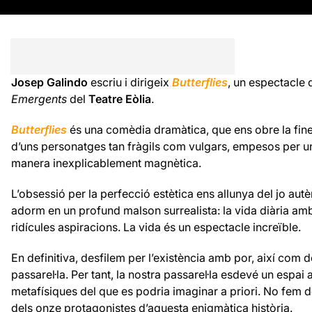
Josep Galindo
escriu i dirigeix
Butterflie
s
, un espectacle 
Emergents
del
Teatre Eòlia
.
Butterflies
és una comèdia dramàtica, que ens obre la fines
d’uns personatges tan fràgils com vulgars, empesos per un
manera inexplicablement magnètica.
L’obsessió per la perfecció estètica ens allunya del jo autènti
adorm en un profund malson surrealista: la vida diària amb 
ridícules aspiracions. La vida és un espectacle increïble.
En definitiva, desfilem per l’existència amb por, així com de
passarel·la. Per tant, la nostra passarel·la esdevé un espa
metafísiques del que es podria imaginar a priori. No fem des
dels onze protagonistes d’aquesta enigmàtica història.