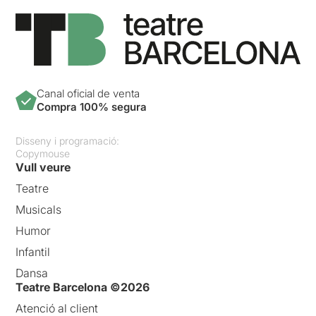
Canal oficial de venta
Compra 100% segura
Disseny i programació:
Copymouse
Vull veure
Teatre
Musicals
Humor
Infantil
Dansa
Teatre Barcelona ©2026
Atenció al client