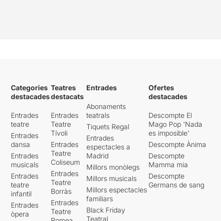
Categories
Teatres
Entrades
Ofertes
destacades
destacats
destacades
Abonaments
Entrades
Entrades
teatrals
Descompte El
teatre
Teatre
Mago Pop 'Nada
Tiquets Regal
Tívoli
es imposible'
Entrades
Entrades
dansa
Entrades
Descompte Ànima
espectacles a
Teatre
Entrades
Madrid
Descompte
Coliseum
musicals
Mamma mia
Millors monòlegs
Entrades
Entrades
Descompte
Millors musicals
Teatre
teatre
Germans de sang
Millors espectacles
Borràs
infantil
familiars
Entrades
Entrades
Black Friday
Teatre
òpera
Teatral
Romea