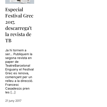
nebot.
Especial
Festival Grec
2017,
descarrega’t
la revista de
TB
Ja hi tornem a
ser… Publiquem la
segona revista en
Crítica completa »
paper de
http://bit.ly/2se4GoM
TeatreBarcelona!
Enguany el Festival
Grec es renova,
començant per un
relleu a la direcció.
Francesc
Casadesús pren
les […]
21 juny 2017