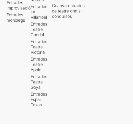
Entrades
Guanya entrades
Entrades
improvisació
de teatre gratis -
La
Entrades
concursos
Villarroel
monòlegs
Entrades
Teatre
Condal
Entrades
Teatre
Victòria
Entrades
Teatre
Apolo
Entrades
Teatre
Goya
Entrades
Espai
Texas