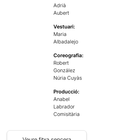
Adrià
Aubert
Vestuari:
Maria
Albadalejo
Coreografia:
Robert
González
Núria Cuyàs
Producció:
Anabel
Labrador
Comisitària
Veure fitxa sencera