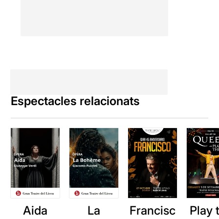
Espectacles relacionats
Aida
La
Francisc
Play 