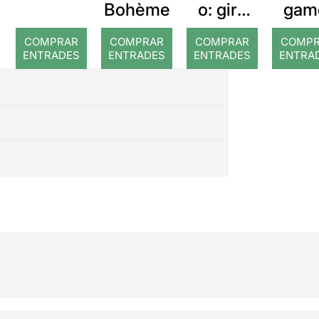
Bohème
o: gira
gam
45º
Un
COMPRAR
COMPRAR
COMPRAR
COMP
aniversa
home
ENTRADES
ENTRADES
ENTRADES
ENTRA
rio
ge 
Que