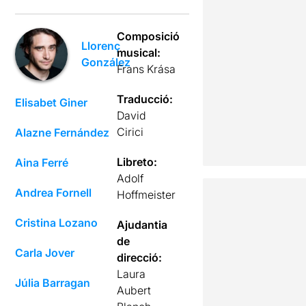
Composició
Llorenç
musical:
González
Frans Krása
Traducció:
Elisabet Giner
David
Cirici
Alazne Fernández
Libreto:
Aina Ferré
Adolf
Andrea Fornell
Hoffmeister
Cristina Lozano
Ajudantia
de
Carla Jover
direcció:
Laura
Júlia Barragan
Aubert