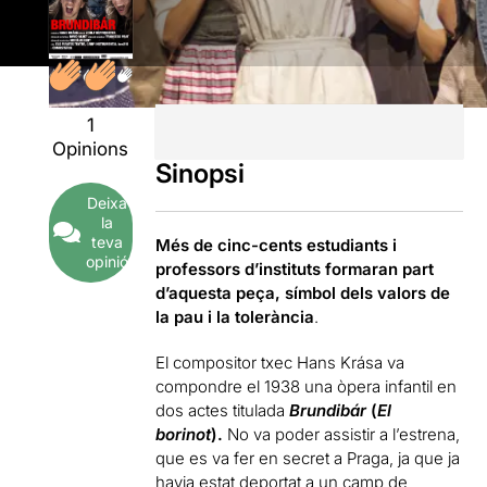
1
Opinions
Sinopsi
Deixa
la
teva
Més de cinc-cents estudiants i
opinió
professors d’instituts formaran part
d’aquesta peça, símbol dels valors de
la pau i la tolerància
.
El compositor txec Hans Krása va
compondre el 1938 una òpera infantil en
dos actes titulada
Brundibár
(
El
borinot
).
No va poder assistir a l’estrena,
que es va fer en secret a Praga, ja que ja
havia estat deportat a un camp de