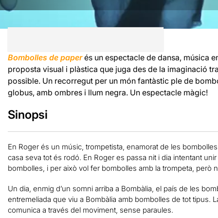
Bombolles de paper
és un espectacle de dansa, música en
proposta visual i plàstica que juga des de la imaginació tr
possible. Un recorregut per un món fantàstic ple de bombol
globus, amb ombres i llum negra. Un espectacle màgic!
Sinopsi
En Roger és un músic, trompetista, enamorat de les bombolles 
casa seva tot és rodó. En Roger es passa nit i dia intentant uni
bombolles, i per això vol fer bombolles amb la trompeta, però
Un dia, enmig d’un somni arriba a Bombàlia, el país de les bomb
entremeliada que viu a Bombàlia amb bombolles de tot tipus. 
comunica a través del moviment, sense paraules.