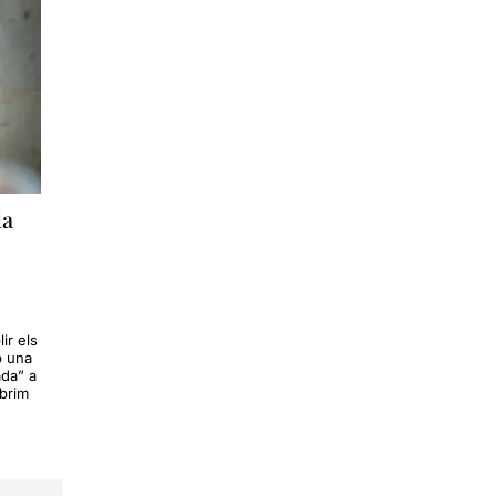
la
ir els
b una
ada” a
brim