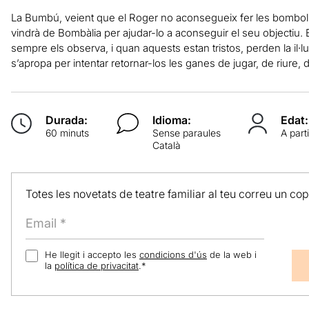
La Bumbú, veient que el Roger no aconsegueix fer les bomboll
vindrà de Bombàlia per ajudar-lo a aconseguir el seu objecti
sempre els observa, i quan aquests estan tristos, perden la il∙lus
s’apropa per intentar retornar-los les ganes de jugar, de riure, d
Durada:
Idioma:
Edat:
60 minuts
Sense paraules
A part
Català
Totes les novetats de teatre familiar al teu correu un co
He llegit i accepto les
condicions d'ús
de la web i
la
política de privacitat
.
*