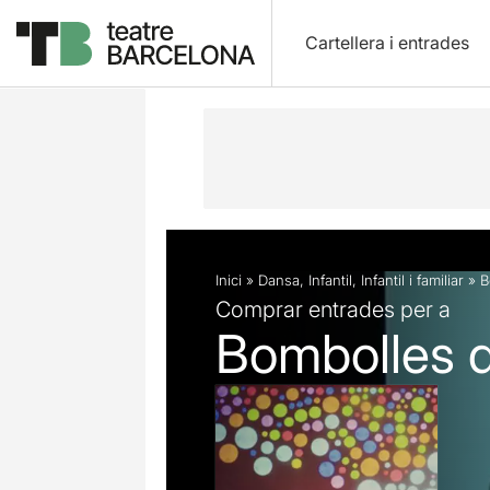
Cartellera i entrades
Descripció
Fitxa artística
Fotos i 
Inici
»
Dansa
,
Infantil
,
Infantil i familiar
»
B
Comprar entrades per a
Bombolles 