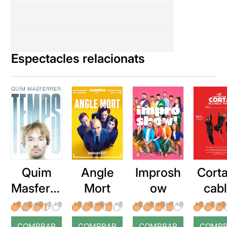
Espectacles relacionats
Quim
Angle
Improsh
Corta
Masferre
Mort
ow
cab
r: Temps
roj
COMPRAR
COMPRAR
COMPRAR
COMP