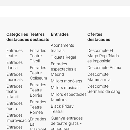
Categories
Teatres
Entrades
Ofertes
destacades
destacats
destacades
Abonaments
Entrades
Entrades
teatrals
Descompte El
teatre
Teatre
Mago Pop 'Nada
Tiquets Regal
Tívoli
es imposible'
Entrades
Entrades
dansa
Entrades
Descompte Ànima
espectacles a
Teatre
Entrades
Madrid
Descompte
Coliseum
musicals
Mamma mia
Millors monòlegs
Entrades
Entrades
Descompte
Millors musicals
Teatre
teatre
Germans de sang
Millors espectacles
Borràs
infantil
familiars
Entrades
Entrades
Black Friday
Teatre
òpera
Teatral
Romea
Entrades
Guanya entrades
Entrades
improvisació
de teatre gratis -
La
Entrades
concursos
Villarroel