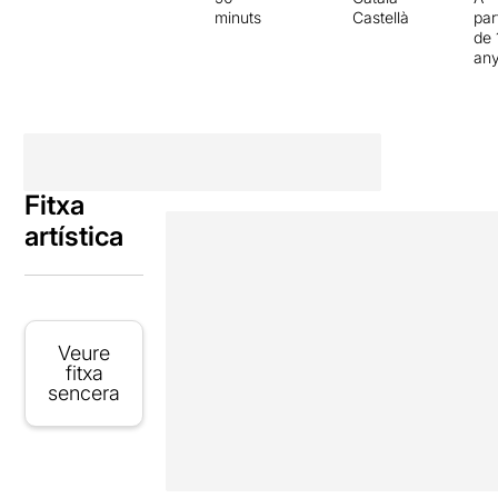
minuts
Castellà
par
de 
an
Fitxa
artística
Veure
fitxa
sencera