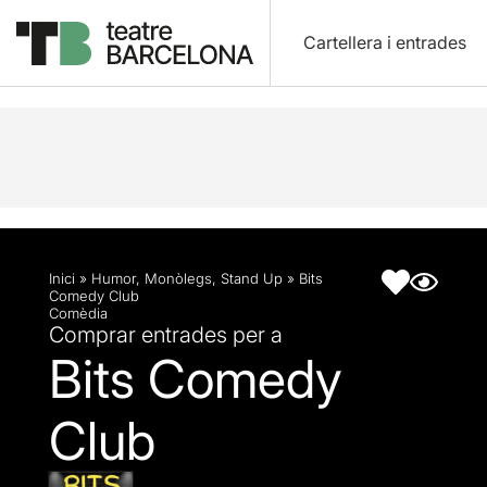
Cartellera i entrades
Descripció
Fitxa artística
Inici
»
Humor
,
Monòlegs
,
Stand Up
»
Bits
Comedy Club
Comèdia
Comprar entrades per a
Bits Comedy
Club