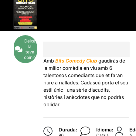
Deixa
la
teva
opinió
Amb
Bits Comedy Club
gaudiràs de
la millor comèdia en viu amb 6
talentosos comediants que et faran
riure a riallades. Cadascú porta el seu
estil únic i una sèrie d’acudits,
històries i anècdotes que no podràs
oblidar.
Durada:
Idioma:
Ed
90
Català
A