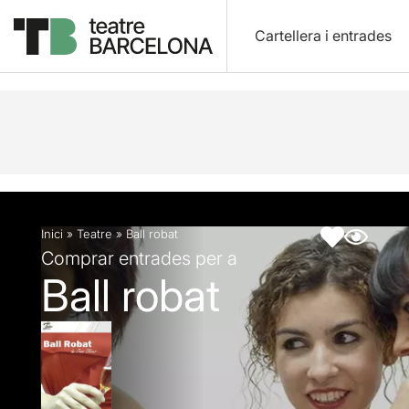
Cartellera i entrades
Descripció
Fitxa artística
Inici
»
Teatre
»
Ball robat
Comprar entrades per a
Ball robat