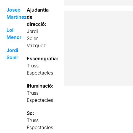
Josep
Ajudantia
Martínez
de
direcció:
Loli
Jordi
Menor
Soler
Vázquez
Jordi
Soler
Escenografia:
Truss
Espectacles
Il·luminació:
Truss
Espectacles
So:
Truss
Espectacles