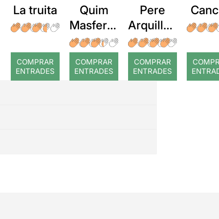
La truita
Quim
Pere
Canc
Masferre
Arquillué
r: Temps
: Coral
romput
COMPRAR
COMPRAR
COMPRAR
COMP
ENTRADES
ENTRADES
ENTRADES
ENTRA