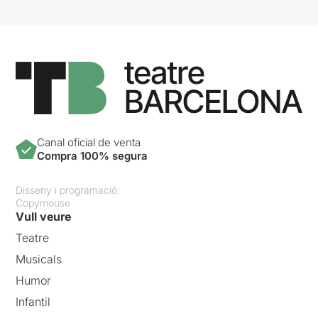
Canal oficial de venta
Compra 100% segura
Disseny i programació:
Copymouse
Vull veure
Teatre
Musicals
Humor
Infantil