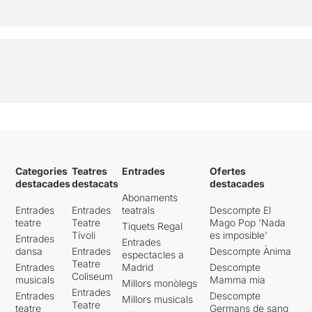
Categories
Teatres
Entrades
Ofertes
destacades
destacats
destacades
Abonaments
Entrades
Entrades
teatrals
Descompte El
teatre
Teatre
Mago Pop 'Nada
Tiquets Regal
Tívoli
es imposible'
Entrades
Entrades
dansa
Entrades
Descompte Ànima
espectacles a
Teatre
Entrades
Madrid
Descompte
Coliseum
musicals
Mamma mia
Millors monòlegs
Entrades
Entrades
Descompte
Millors musicals
Teatre
teatre
Germans de sang