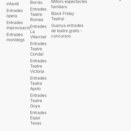
Millors espectacles
Borràs
infantil
familiars
Entrades
Entrades
Black Friday
Teatre
òpera
Teatral
Romea
Entrades
Guanya entrades
Entrades
improvisació
de teatre gratis -
La
Entrades
concursos
Villarroel
monòlegs
Entrades
Teatre
Condal
Entrades
Teatre
Victòria
Entrades
Teatre
Apolo
Entrades
Teatre
Goya
Entrades
Espai
Texas