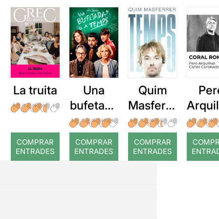
La truita
Una
Quim
Per
bufetada
Masferre
Arqui
a temps
r: Temps
: Cor
romp
COMPRAR
COMPRAR
COMPRAR
COMP
ENTRADES
ENTRADES
ENTRADES
ENTRA