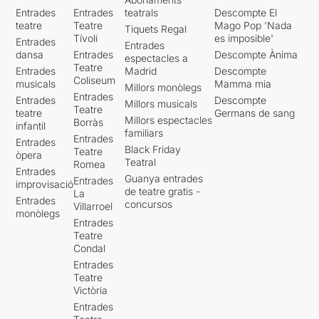
Entrades
Entrades
teatrals
Descompte El
teatre
Teatre
Mago Pop 'Nada
Tiquets Regal
Tívoli
es imposible'
Entrades
Entrades
dansa
Entrades
Descompte Ànima
espectacles a
Teatre
Entrades
Madrid
Descompte
Coliseum
musicals
Mamma mia
Millors monòlegs
Entrades
Entrades
Descompte
Millors musicals
Teatre
teatre
Germans de sang
Millors espectacles
Borràs
infantil
familiars
Entrades
Entrades
Black Friday
Teatre
òpera
Teatral
Romea
Entrades
Guanya entrades
Entrades
improvisació
de teatre gratis -
La
Entrades
concursos
Villarroel
monòlegs
Entrades
Teatre
Condal
Entrades
Teatre
Victòria
Entrades