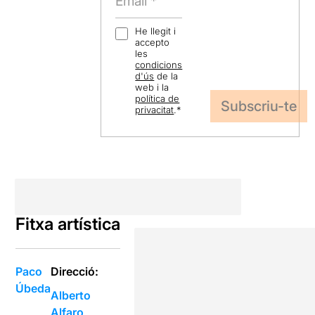
He llegit i
accepto
les
condicions
d'ús
de la
web i la
política de
privacitat
.
*
Fitxa artística
Paco
Direcció:
Úbeda
Alberto
Alfaro