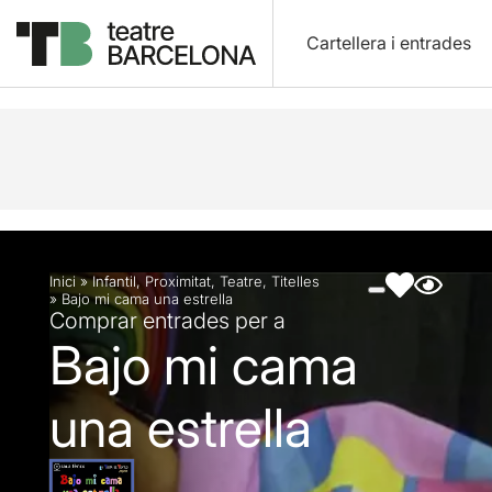
Cartellera i entrades
Descripció
Fitxa artística
Fotos i vídeos
Inici
»
Infantil
,
Proximitat
,
Teatre
,
Titelles
»
Bajo mi cama una estrella
Comprar entrades per a
Bajo mi cama
una estrella