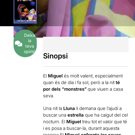
Deixa
la
teva
opinió
Sinopsi
El
Miguel
és molt valent, especialment
quan és de dia i fa sol, però a la nit
té
por dels “monstres”
que viuen a casa
seva.
Una nit la
Lluna
li demana que l’ajudi a
buscar una
estrella
que ha caigut del cel
nocturn. El
Miguel
treu tot el valor que té
i es posa a buscar-la, durant aquesta
recerca El
Miguel
enfronta les seves