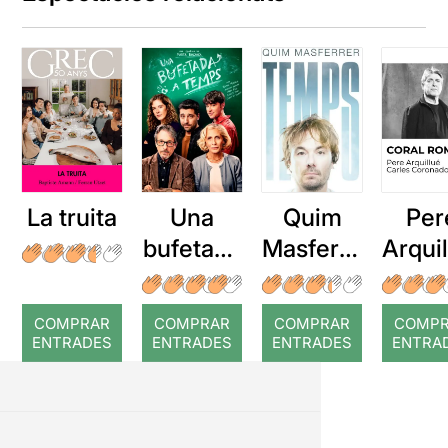
La truita
Una
Quim
Per
bufetada
Masferre
Arqui
a temps
r: Temps
: Cor
romp
COMPRAR
COMPRAR
COMPRAR
COMP
ENTRADES
ENTRADES
ENTRADES
ENTRA