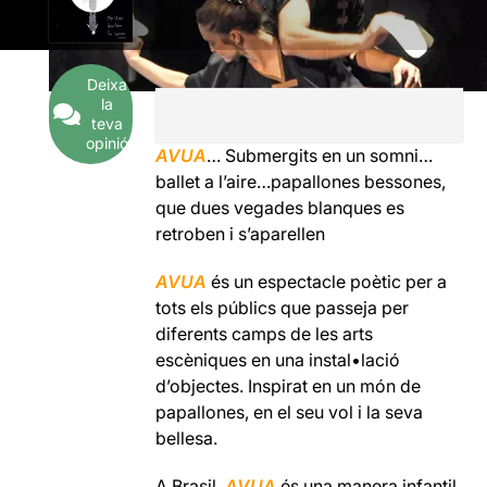
Deixa
la
teva
opinió
AVUA
… Submergits en un somni…
ballet a l’aire…papallones bessones,
que dues vegades blanques es
retroben i s’aparellen
AVUA
és un espectacle poètic per a
tots els públics que passeja per
diferents camps de les arts
escèniques en una instal•lació
d’objectes. Inspirat en un món de
papallones, en el seu vol i la seva
bellesa.
A Brasil,
AVUA
és una manera infantil