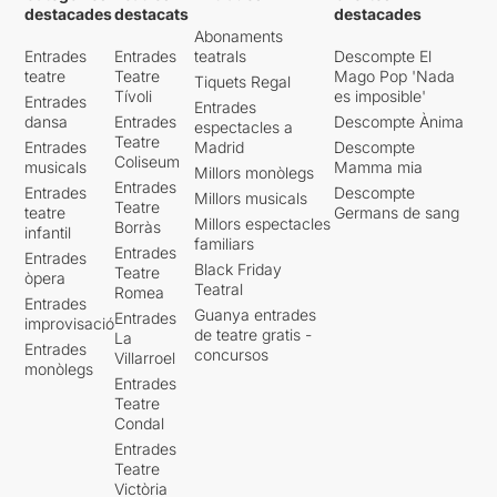
destacades
destacats
destacades
Abonaments
Entrades
Entrades
teatrals
Descompte El
teatre
Teatre
Mago Pop 'Nada
Tiquets Regal
Tívoli
es imposible'
Entrades
Entrades
dansa
Entrades
Descompte Ànima
espectacles a
Teatre
Entrades
Madrid
Descompte
Coliseum
musicals
Mamma mia
Millors monòlegs
Entrades
Entrades
Descompte
Millors musicals
Teatre
teatre
Germans de sang
Millors espectacles
Borràs
infantil
familiars
Entrades
Entrades
Black Friday
Teatre
òpera
Teatral
Romea
Entrades
Guanya entrades
Entrades
improvisació
de teatre gratis -
La
Entrades
concursos
Villarroel
monòlegs
Entrades
Teatre
Condal
Entrades
Teatre
Victòria