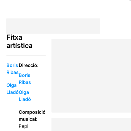
Fitxa
artística
Boris
Direcció:
Ribas
Boris
Ribas
Olga
Lladó
Olga
Lladó
Composició
musical:
Pepi