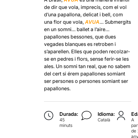
de dir que vola, imprecís, com el vol
d’una papallona, delicat i bell, com
una flor que vola,
AVUA
… Submergits
en un somni… ballet a l’aire…
papallones bessones, que dues
vegades blanques es retroben i
s’aparellen. Elles que poden recolzar-
se en pedres i flors, sense ferir-se les
ales. Un somni tan real, que no sabem
del cert si érem papallones somiant
ser persones o persones somiant ser
papallones.
Durada:
Idioma:
Ed
45
Català
A
minuts
par
de
an