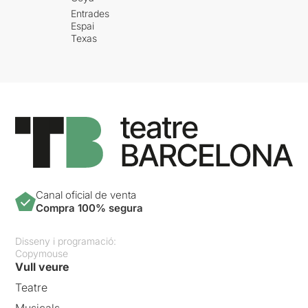
Entrades
Espai
Texas
Canal oficial de venta
Compra 100% segura
Disseny i programació:
Copymouse
Vull veure
Teatre
Musicals