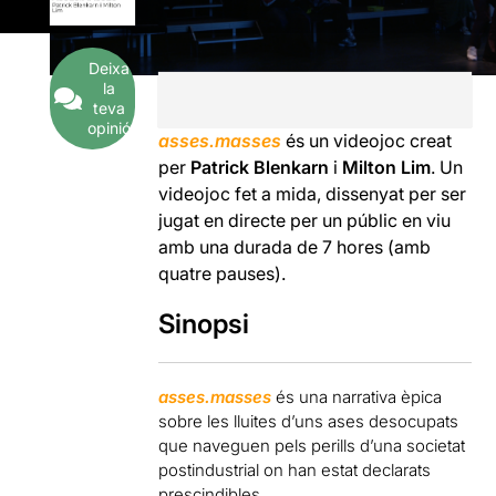
Deixa
la
teva
opinió
asses.masses
és un videojoc creat
per
Patrick Blenkarn
i
Milton Lim
. Un
videojoc fet a mida, dissenyat per ser
jugat en directe per un públic en viu
amb una durada de 7 hores (amb
quatre pauses).
Sinopsi
asses.masses
és una narrativa èpica
sobre les lluites d’uns ases desocupats
que naveguen pels perills d’una societat
postindustrial on han estat declarats
prescindibles.