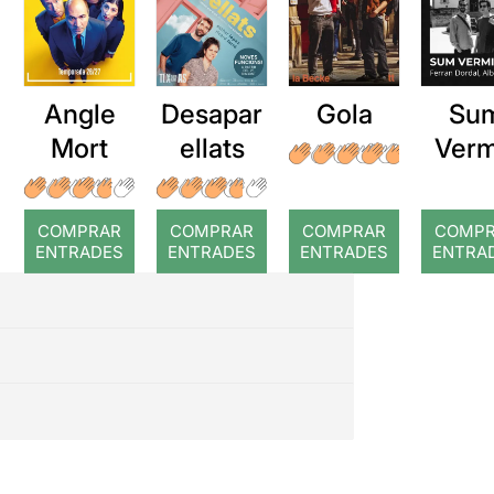
Angle
Desapar
Gola
Su
Mort
ellats
Verm
COMPRAR
COMPRAR
COMPRAR
COMP
ENTRADES
ENTRADES
ENTRADES
ENTRA