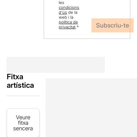
les
condicions
d'ús
de la
web i la
política de
privacitat
.
*
Fitxa
artística
Veure
fitxa
sencera