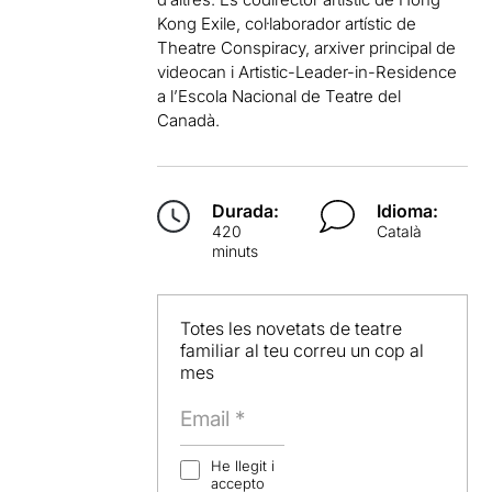
Kong Exile, col·laborador artístic de
Theatre Conspiracy, arxiver principal de
videocan i Artistic-Leader-in-Residence
a l’Escola Nacional de Teatre del
Canadà.
Durada:
Idioma:
420
Català
minuts
Totes les novetats de teatre
familiar al teu correu un cop al
mes
He llegit i
accepto