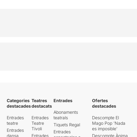
Categories
Teatres
Entrades
Ofertes
destacades
destacats
destacades
Abonaments
Entrades
Entrades
teatrals
Descompte El
teatre
Teatre
Mago Pop 'Nada
Tiquets Regal
Tívoli
es imposible'
Entrades
Entrades
dansa
Entrades
Descompte Ànima