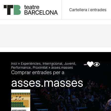
Cartellera i entrades
Descripció
Fitxa artística
Fotos i vídeos
Inici
»
Experiències
,
Internacional
,
Juvenil
,
Performance
,
Proximitat
»
asses.masses
Comprar entrades per a
asses.masses