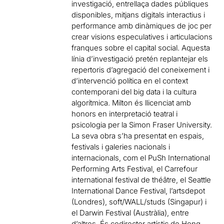
investigació, entrellaça dades públiques
disponibles, mitjans digitals interactius i
performance amb dinàmiques de joc per
crear visions especulatives i articulacions
franques sobre el capital social. Aquesta
línia d’investigació pretén replantejar els
repertoris d’agregació del coneixement i
d’intervenció política en el context
contemporani del big data i la cultura
algorítmica. Milton és llicenciat amb
honors en interpretació teatral i
psicologia per la Simon Fraser University.
La seva obra s’ha presentat en espais,
festivals i galeries nacionals i
internacionals, com el PuSh International
Performing Arts Festival, el Carrefour
international festival de théâtre, el Seattle
International Dance Festival, l’artsdepot
(Londres), soft/WALL/studs (Singapur) i
el Darwin Festival (Austràlia), entre
d’altres. És codirector artístic de Hong